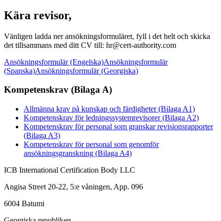
Kära revisor,
Vänligen ladda ner ansökningsformuläret, fyll i det helt och skicka
det tillsammans med ditt CV till: hr@cert-authority.com
Ansökningsformulär (Engelska)
Ansökningsformulär
(Spanska)
Ansökningsformulär (Georgiska)
Kompetenskrav (Bilaga A)
Allmänna krav på kunskap och färdigheter (Bilaga A1)
Kompetenskrav för ledningssystemrevisorer (Bilaga A2)
Kompetenskrav för personal som granskar revisionsrapporter
(Bilaga A3)
Kompetenskrav för personal som genomför
ansökningsgranskning (Bilaga A4)
ICB International Certification Body LLC
Angisa Street 20-22, 5:e våningen, App. 096
6004 Batumi
Georgiska republiken