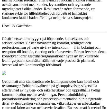
internationellt förenklar efterlevnad av globalt erkända standarder
också samarbetet med kunder, leverantörer och reglerande
myndigheter i olika länder. Resultatet är större förtroende, ett
starkare rykte för tillförlitlighet och förbättrad långsiktig
konkurrenskraft i både offentliga och privata sektorsprojekt.
Hotell & Gästfrihet
Gästfrihetssektorn bygger på förtroende, konsekvens och
servicekvalitet. Gäster förväntar sig komfort, renlighet och
professionalism på varje nivå av interaktion — från bokning och
reception till boende, catering och efterservice. För att leverera detta
konsekvent drar gästfrihetsorganisationer nytta av strukturerade
ledningssystem som säkerställer att varje process är planerad,
övervakad och kontinuerligt förbättrad.
Genom att anta standardiserade ledningsmetoder kan hotell och
restauranger förbättra kvaliteten på gästupplevelser, säkerställa
efterlevnad av hygien- och säkerhetskrav och upprätthålla tydlig
kommunikation mellan avdelningar. Personalutbildning,
prestationsutvärdering och processdokumentation blir integrerade
delar av den dagliga verksamheten, vilket skapar en arbetskultur
centrerad kring ansvar och servicekvalitet. En systematisk metod för