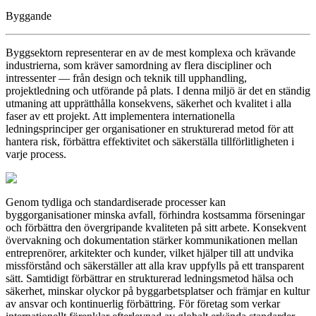
Byggande
Byggsektorn representerar en av de mest komplexa och krävande
industrierna, som kräver samordning av flera discipliner och
intressenter — från design och teknik till upphandling,
projektledning och utförande på plats. I denna miljö är det en ständig
utmaning att upprätthålla konsekvens, säkerhet och kvalitet i alla
faser av ett projekt. Att implementera internationella
ledningsprinciper ger organisationer en strukturerad metod för att
hantera risk, förbättra effektivitet och säkerställa tillförlitligheten i
varje process.
Genom tydliga och standardiserade processer kan
byggorganisationer minska avfall, förhindra kostsamma förseningar
och förbättra den övergripande kvaliteten på sitt arbete. Konsekvent
övervakning och dokumentation stärker kommunikationen mellan
entreprenörer, arkitekter och kunder, vilket hjälper till att undvika
missförstånd och säkerställer att alla krav uppfylls på ett transparent
sätt. Samtidigt förbättrar en strukturerad ledningsmetod hälsa och
säkerhet, minskar olyckor på byggarbetsplatser och främjar en kultur
av ansvar och kontinuerlig förbättring. För företag som verkar