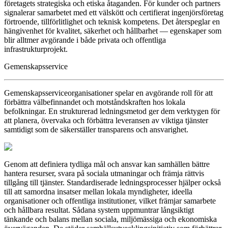
företagets strategiska och etiska åtaganden. För kunder och partners
signalerar samarbetet med ett välskött och certifierat ingenjörsföretag
förtroende, tillförlitlighet och teknisk kompetens. Det återspeglar en
hängivenhet för kvalitet, säkerhet och hållbarhet — egenskaper som
blir alltmer avgörande i både privata och offentliga
infrastrukturprojekt.
Gemenskapsservice
Gemenskapsserviceorganisationer spelar en avgörande roll för att
förbättra välbefinnandet och motståndskraften hos lokala
befolkningar. En strukturerad ledningsmetod ger dem verktygen för
att planera, övervaka och förbättra leveransen av viktiga tjänster
samtidigt som de säkerställer transparens och ansvarighet.
Genom att definiera tydliga mål och ansvar kan samhällen bättre
hantera resurser, svara på sociala utmaningar och främja rättvis
tillgång till tjänster. Standardiserade ledningsprocesser hjälper också
till att samordna insatser mellan lokala myndigheter, ideella
organisationer och offentliga institutioner, vilket främjar samarbete
och hållbara resultat. Sådana system uppmuntrar långsiktigt
tänkande och balans mellan sociala, miljömässiga och ekonomiska