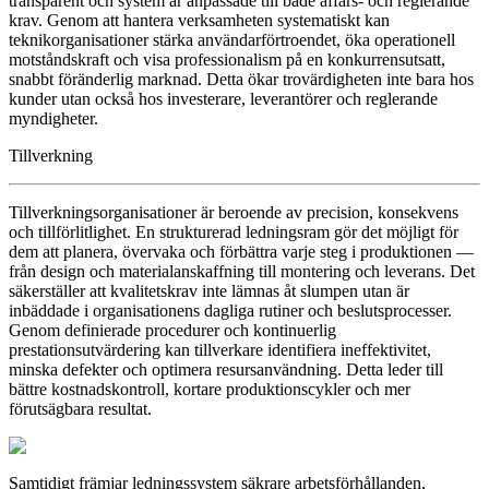
transparent och system är anpassade till både affärs- och reglerande
krav. Genom att hantera verksamheten systematiskt kan
teknikorganisationer stärka användarförtroendet, öka operationell
motståndskraft och visa professionalism på en konkurrensutsatt,
snabbt föränderlig marknad. Detta ökar trovärdigheten inte bara hos
kunder utan också hos investerare, leverantörer och reglerande
myndigheter.
Tillverkning
Tillverkningsorganisationer är beroende av precision, konsekvens
och tillförlitlighet. En strukturerad ledningsram gör det möjligt för
dem att planera, övervaka och förbättra varje steg i produktionen —
från design och materialanskaffning till montering och leverans. Det
säkerställer att kvalitetskrav inte lämnas åt slumpen utan är
inbäddade i organisationens dagliga rutiner och beslutsprocesser.
Genom definierade procedurer och kontinuerlig
prestationsutvärdering kan tillverkare identifiera ineffektivitet,
minska defekter och optimera resursanvändning. Detta leder till
bättre kostnadskontroll, kortare produktionscykler och mer
förutsägbara resultat.
Samtidigt främjar ledningssystem säkrare arbetsförhållanden,