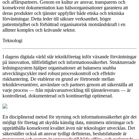
och affärspartners. Genom en kultur av ansvar, transparens och
konsekvent dokumentation kan hälsoorganisationer garantera att
deras produkter och tjänster uppfyller både etiska och tekniska
förväntningar. Detta leder till säkrare verksamhet, högre
patientnöjdhet och förbättrad organisatorisk motståndskraft i en
alltmer komplex och krävande sektor.
Teknologi
I dagens digitala värld står teknikföretag inför växande förväntningar
på innovation, tillförlitlighet och informationssäkerhet. Strukturerade
ledningssystem hjälper organisationer att balansera snabba
utvecklingscykler med robust processkontroll och effektiv
riskhantering. De etablerar en grund av förtroende mellan
teknikleverantörer, användare och partners genom att säkerställa att
varje process — från mjukvaruutveckling till tjänsteleverans — är
kontrollerad, dokumenterad och kontinuerligt optimerad.
En disciplinerad metod för styrning och informationssäkerhet gör det
möjligt för företag att skydda känslig data, minimera störningar och
upprätthålla konsekvent kvalitet även när teknologier utvecklas. Det
säkerställer också att ansvar tydligt definieras, beslutsfattande är