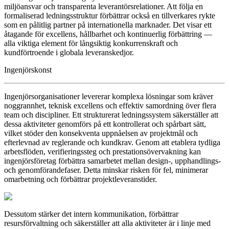
miljöansvar och transparenta leverantörsrelationer. Att följa en
formaliserad ledningsstruktur förbättrar också en tillverkares rykte
som en pålitlig partner på internationella marknader. Det visar ett
åtagande för excellens, hållbarhet och kontinuerlig förbättring —
alla viktiga element för långsiktig konkurrenskraft och
kundförtroende i globala leveranskedjor.
Ingenjörskonst
Ingenjörsorganisationer levererar komplexa lösningar som kräver
noggrannhet, teknisk excellens och effektiv samordning över flera
team och discipliner. Ett strukturerat ledningssystem säkerställer att
dessa aktiviteter genomförs på ett kontrollerat och spårbart sätt,
vilket stöder den konsekventa uppnåelsen av projektmål och
efterlevnad av reglerande och kundkrav. Genom att etablera tydliga
arbetsflöden, verifieringssteg och prestationsövervakning kan
ingenjörsföretag förbättra samarbetet mellan design-, upphandlings-
och genomförandefaser. Detta minskar risken för fel, minimerar
omarbetning och förbättrar projektleveranstider.
Dessutom stärker det intern kommunikation, förbättrar
resursförvaltning och säkerställer att alla aktiviteter är i linje med