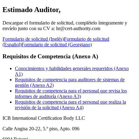
Estimado Auditor,
Descargue el formulario de solicitud, complételo íntegramente y
envíelo junto con su CV a: hr@cert-authority.com
Formulario de solicitud (Inglés)
Formulario de solicitud
(Español)
Formulario de solicitud (Georgiano)
Requisitos de Competencia (Anexo A)
Conocimientos y habilidades generales requeridos (Anexo
A1)
Requisitos de competencia para auditores de sistemas de
gestión (Anexo A2)
Requisitos de competencia para el personal que revisa los
informes de auditoría (Anexo A3)
Requisitos de competencia para el personal que realiza la
revisión de la solicitud (Anexo A4)
ICB International Certification Body LLC
Calle Angisa 20-22, 5.º piso, Apto. 096