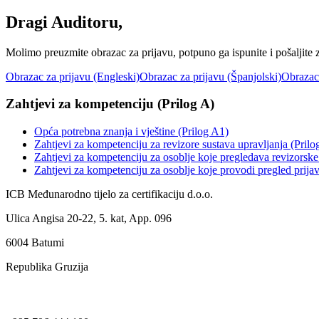
Dragi Auditoru,
Molimo preuzmite obrazac za prijavu, potpuno ga ispunite i pošaljite
Obrazac za prijavu (Engleski)
Obrazac za prijavu (Španjolski)
Obrazac 
Zahtjevi za kompetenciju (Prilog A)
Opća potrebna znanja i vještine (Prilog A1)
Zahtjevi za kompetenciju za revizore sustava upravljanja (Prilo
Zahtjevi za kompetenciju za osoblje koje pregledava revizorske 
Zahtjevi za kompetenciju za osoblje koje provodi pregled prija
ICB Međunarodno tijelo za certifikaciju d.o.o.
Ulica Angisa 20-22, 5. kat, App. 096
6004 Batumi
Republika Gruzija