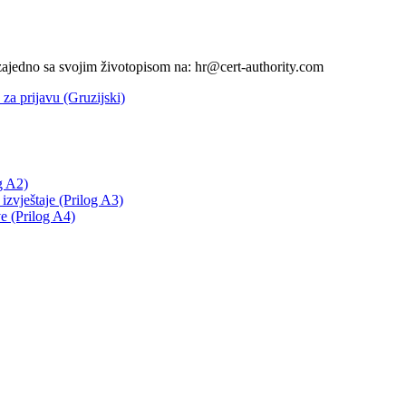
 zajedno sa svojim životopisom na: hr@cert-authority.com
za prijavu (Gruzijski)
g A2)
izvještaje (Prilog A3)
ve (Prilog A4)