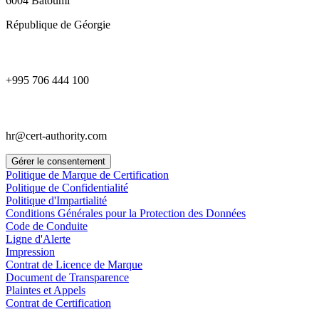
6004 Batoumi
République de Géorgie
+995 706 444 100
hr@cert-authority.com
Gérer le consentement
Politique de Marque de Certification
Politique de Confidentialité
Politique d'Impartialité
Conditions Générales pour la Protection des Données
Code de Conduite
Ligne d'Alerte
Impression
Contrat de Licence de Marque
Document de Transparence
Plaintes et Appels
Contrat de Certification