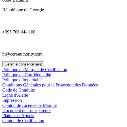
6004 Batoumi
République de Géorgie
+995 706 444 100
hr@cert-authority.com
Gérer le consentement
Politique de Marque de Certification
Politique de Confidentialité
Politique d'Impartialité
Conditions Générales pour la Protection des Données
Code de Conduite
Ligne d'Alerte
Impression
Contrat de Licence de Marque
Document de Transparence
Plaintes et Appels
Contrat de Certification