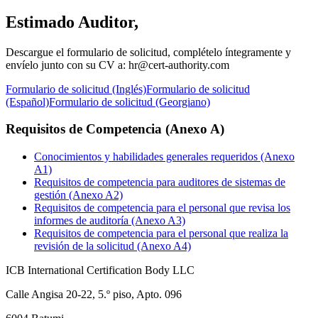
Estimado Auditor,
Descargue el formulario de solicitud, complételo íntegramente y
envíelo junto con su CV a: hr@cert-authority.com
Formulario de solicitud (Inglés)
Formulario de solicitud
(Español)
Formulario de solicitud (Georgiano)
Requisitos de Competencia (Anexo A)
Conocimientos y habilidades generales requeridos (Anexo
A1)
Requisitos de competencia para auditores de sistemas de
gestión (Anexo A2)
Requisitos de competencia para el personal que revisa los
informes de auditoría (Anexo A3)
Requisitos de competencia para el personal que realiza la
revisión de la solicitud (Anexo A4)
ICB International Certification Body LLC
Calle Angisa 20-22, 5.º piso, Apto. 096