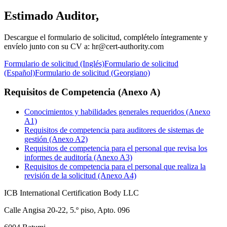
Estimado Auditor,
Descargue el formulario de solicitud, complételo íntegramente y
envíelo junto con su CV a: hr@cert-authority.com
Formulario de solicitud (Inglés)
Formulario de solicitud
(Español)
Formulario de solicitud (Georgiano)
Requisitos de Competencia (Anexo A)
Conocimientos y habilidades generales requeridos (Anexo
A1)
Requisitos de competencia para auditores de sistemas de
gestión (Anexo A2)
Requisitos de competencia para el personal que revisa los
informes de auditoría (Anexo A3)
Requisitos de competencia para el personal que realiza la
revisión de la solicitud (Anexo A4)
ICB International Certification Body LLC
Calle Angisa 20-22, 5.º piso, Apto. 096