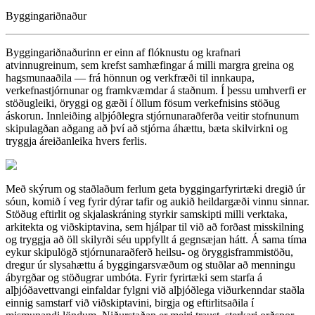
Byggingariðnaður
Byggingariðnaðurinn er einn af flóknustu og krafnari
atvinnugreinum, sem krefst samhæfingar á milli margra greina og
hagsmunaaðila — frá hönnun og verkfræði til innkaupa,
verkefnastjórnunar og framkvæmdar á staðnum. Í þessu umhverfi er
stöðugleiki, öryggi og gæði í öllum fösum verkefnisins stöðug
áskorun. Innleiðing alþjóðlegra stjórnunaraðferða veitir stofnunum
skipulagðan aðgang að því að stjórna áhættu, bæta skilvirkni og
tryggja áreiðanleika hvers ferlis.
Með skýrum og staðlaðum ferlum geta byggingarfyrirtæki dregið úr
sóun, komið í veg fyrir dýrar tafir og aukið heildargæði vinnu sinnar.
Stöðug eftirlit og skjalaskráning styrkir samskipti milli verktaka,
arkitekta og viðskiptavina, sem hjálpar til við að forðast misskilning
og tryggja að öll skilyrði séu uppfyllt á gegnsæjan hátt. Á sama tíma
eykur skipulögð stjórnunaraðferð heilsu- og öryggisframmistöðu,
dregur úr slysahættu á byggingarsvæðum og stuðlar að menningu
ábyrgðar og stöðugrar umbóta. Fyrir fyrirtæki sem starfa á
alþjóðavettvangi einfaldar fylgni við alþjóðlega viðurkenndar staðla
einnig samstarf við viðskiptavini, birgja og eftirlitsaðila í