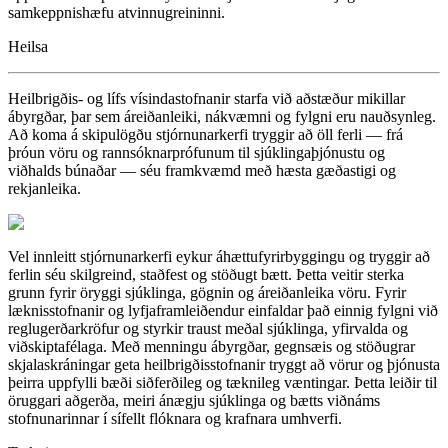
samkeppnishæfu atvinnugreininni.
Heilsa
Heilbrigðis- og lífs vísindastofnanir starfa við aðstæður mikillar
ábyrgðar, þar sem áreiðanleiki, nákvæmni og fylgni eru nauðsynleg.
Að koma á skipulögðu stjórnunarkerfi tryggir að öll ferli — frá
þróun vöru og rannsóknarprófunum til sjúklingaþjónustu og
viðhalds búnaðar — séu framkvæmd með hæsta gæðastigi og
rekjanleika.
Vel innleitt stjórnunarkerfi eykur áhættufyrirbyggingu og tryggir að
ferlin séu skilgreind, staðfest og stöðugt bætt. Þetta veitir sterka
grunn fyrir öryggi sjúklinga, gögnin og áreiðanleika vöru. Fyrir
læknisstofnanir og lyfjaframleiðendur einfaldar það einnig fylgni við
reglugerðarkröfur og styrkir traust meðal sjúklinga, yfirvalda og
viðskiptafélaga. Með menningu ábyrgðar, gegnsæis og stöðugrar
skjalaskráningar geta heilbrigðisstofnanir tryggt að vörur og þjónusta
þeirra uppfylli bæði siðferðileg og tæknileg væntingar. Þetta leiðir til
öruggari aðgerða, meiri ánægju sjúklinga og bætts viðnáms
stofnunarinnar í sífellt flóknara og krafnara umhverfi.