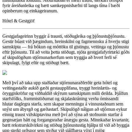
mismunandi löndum. Niðurstaðan er meiri traust, sterkari orðspor
fyrir áreiðanleika og bætt samkeppnishæfni til langs tíma í bæði
opinberum og einkageiranum.
Hótel & Gestgjöf
Gestgjafageirinn byggir á trausti, stöðugleika og þjónustuþjónustu.
Gestir búast við þægindum, hreinskilni og fagmennsku á hverju stigi
samskipta — frá bókun og móttöku til gistingu, veitinga og þjónustu
eftir þjónustu. Til að veita þetta stöðugt, njóta gestgjafafyrirtæki góðs
af skipulögðum stjórnunarkerfum sem tryggja að hvert ferli sé
skipulagt, fylgt eftir og stöðugt bætt.
Með því að taka upp staðlaðar stjórnunaraðferðir geta hótel og
veitingastaðir aukið gæði gestaupplifana, tryggt hreinlætis- og
öryggiskröfur og viðhaldið skýrum samskiptum milli deilda. Þjálfun
starfsfólks, frammistöðumat og skjalaskráning verða ómissandi
hlutar daglegra starfa, sem skapar menningu á vinnustaðnum sem
snýst um ábyrgð og gæðastarf. Skipulögð nálgun að stjórnun eykur
einnig traust viðskiptavina með því að sýna að stofnunin starfar á
gegnsæjan hátt og forgangsraðar ánægju gesta. Minnkaðar kvartanir,
bætt rekstrarskilvirkni og stöðug þjónustustig hjálpa til við að byggja
upp sterkt orðspor sem styður við sjálfbæra vöxt í mjög