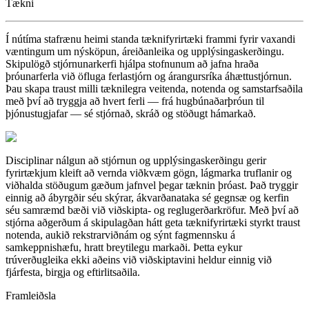
Tækni
Í nútíma stafrænu heimi standa tæknifyrirtæki frammi fyrir vaxandi
væntingum um nýsköpun, áreiðanleika og upplýsingaskerðingu.
Skipulögð stjórnunarkerfi hjálpa stofnunum að jafna hraða
þróunarferla við öfluga ferlastjórn og árangursríka áhættustjórnun.
Þau skapa traust milli tæknilegra veitenda, notenda og samstarfsaðila
með því að tryggja að hvert ferli — frá hugbúnaðarþróun til
þjónustugjafar — sé stjórnað, skráð og stöðugt hámarkað.
Disciplinar nálgun að stjórnun og upplýsingaskerðingu gerir
fyrirtækjum kleift að vernda viðkvæm gögn, lágmarka truflanir og
viðhalda stöðugum gæðum jafnvel þegar tæknin þróast. Það tryggir
einnig að ábyrgðir séu skýrar, ákvarðanataka sé gegnsæ og kerfin
séu samræmd bæði við viðskipta- og reglugerðarkröfur. Með því að
stjórna aðgerðum á skipulagðan hátt geta tæknifyrirtæki styrkt traust
notenda, aukið rekstrarviðnám og sýnt fagmennsku á
samkeppnishæfu, hratt breytilegu markaði. Þetta eykur
trúverðugleika ekki aðeins við viðskiptavini heldur einnig við
fjárfesta, birgja og eftirlitsaðila.
Framleiðsla