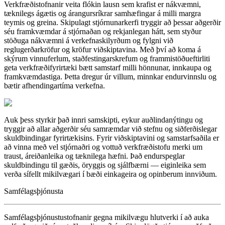
Verkfræðistofnanir veita flókin lausn sem krafist er nákvæmni,
tæknilegs ágætis og árangursríkrar samhæfingar á milli margra
teymis og greina. Skipulagt stjórnunarkerfi tryggir að þessar aðgerðir
séu framkvæmdar á stjórnaðan og rekjanlegan hátt, sem styður
stöðuga nákvæmni á verkefnaskilyrðum og fylgni við
reglugerðarkröfur og kröfur viðskiptavina. Með því að koma á
skýrum vinnuferlum, staðfestingarskrefum og frammistöðueftirliti
geta verkfræðifyrirtæki bætt samstarf milli hönnunar, innkaupa og
framkvæmdastiga. Þetta dregur úr villum, minnkar endurvinnslu og
bætir afhendingartíma verkefna.
Auk þess styrkir það innri samskipti, eykur auðlindanýtingu og
tryggir að allar aðgerðir séu samræmdar við stefnu og siðferðislegar
skuldbindingar fyrirtækisins. Fyrir viðskiptavini og samstarfsaðila er
að vinna með vel stjórnaðri og vottuð verkfræðistofu merki um
traust, áreiðanleika og tæknilega hæfni. Það endurspeglar
skuldbindingu til gæðis, öryggis og sjálfbærni — eiginleika sem
verða sífellt mikilvægari í bæði einkageira og opinberum innviðum.
Samfélagsþjónusta
Samfélagsþjónustustofnanir gegna mikilvægu hlutverki í að auka