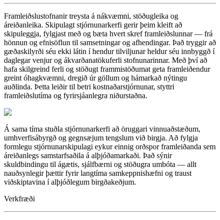
Framleiðslustofnanir treysta á nákvæmni, stöðugleika og
áreiðanleika. Skipulagt stjórnunarkerfi gerir þeim kleift að
skipuleggja, fylgjast með og bæta hvert skref framleiðslunnar — frá
hönnun og efnisöflun til samsetningar og afhendingar. Það tryggir að
gæðaskilyrði séu ekki látin í hendur tilviljunar heldur séu innbyggð í
daglegar venjur og ákvarðanatökuferli stofnunarinnar. Með því að
hafa skilgreind ferli og stöðugt frammistöðumat geta framleiðendur
greint óhagkvæmni, dregið úr göllum og hámarkað nýtingu
auðlinda. Þetta leiðir til betri kostnaðarstjórnunar, styttri
framleiðslutíma og fyrirsjáanlegra niðurstaðna.
Á sama tíma stuðla stjórnunarkerfi að öruggari vinnuaðstæðum,
umhverfisábyrgð og gegnsæjum tengslum við birgja. Að fylgja
formlegu stjórnunarskipulagi eykur einnig orðspor framleiðanda sem
áreiðanlegs samstarfsaðila á alþjóðamarkaði. Það sýnir
skuldbindingu til ágætis, sjálfbærni og stöðugra umbóta — allt
nauðsynlegir þættir fyrir langtíma samkeppnishæfni og traust
viðskiptavina í alþjóðlegum birgðakeðjum.
Verkfræði