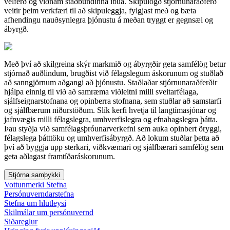
velferð og viðnám staðbundinna íbúa. Skipulögð stjórnunaraðferð
veitir þeim verkfæri til að skipuleggja, fylgjast með og bæta
afhendingu nauðsynlegra þjónustu á meðan tryggt er gegnsæi og
ábyrgð.
Með því að skilgreina skýr markmið og ábyrgðir geta samfélög betur
stjórnað auðlindum, brugðist við félagslegum áskorunum og stuðlað
að sanngjörnum aðgangi að þjónustu. Staðlaðar stjórnunaraðferðir
hjálpa einnig til við að samræma viðleitni milli sveitarfélaga,
sjálfseignarstofnana og opinberra stofnana, sem stuðlar að samstarfi
og sjálfbærum niðurstöðum. Slík kerfi hvetja til langtímasjónar og
jafnvægis milli félagslegra, umhverfislegra og efnahagslegra þátta.
Þau styðja við samfélagsþróunarverkefni sem auka opinbert öryggi,
félagslega þátttöku og umhverfisábyrgð. Að lokum stuðlar þetta að
því að byggja upp sterkari, viðkvæmari og sjálfbærari samfélög sem
geta aðlagast framtíðaráskorunum.
Stjórna samþykki
Vottunmerki Stefna
Persónuverndarstefna
Stefna um hlutleysi
Skilmálar um persónuvernd
Siðareglur