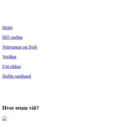
Heim
ISO staðlar
Vettvangar og Svið
Verðlag
Um okkur
Hafðu samband
Hver erum við?