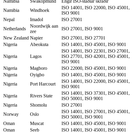
Namibia
Swakopmund
Engir ISO-staðlar skráðir
ISO 14001, ISO 22000, ISO 45001,
Namibia
Windhoek
ISO 9001
Nepal
Imadol
ISO 27001
Noordwijk aan
Netherlands
ISO 27001, ISO 9001
zee
New Zealand
Napier
ISO 27001, ISO 27701
Nigeria
Abeokuta
ISO 14001, ISO 45001, ISO 9001
ISO 14001, ISO 22301, ISO 27001,
Nigeria
Lagos
ISO 27701, ISO 42001, ISO 45001,
ISO 9001
Nigeria
Magboro
ISO 22000, ISO 45001, ISO 9001
Nigeria
Oyigbo
ISO 14001, ISO 45001, ISO 9001
ISO 14001, ISO 22000, ISO 45001,
Nigeria
Port Harcourt
ISO 9001
ISO 14001, ISO 37301, ISO 45001,
Nigeria
Rivers State
ISO 50001, ISO 9001
Nigeria
Shomolu
ISO 27001
ISO 14001, ISO 27001, ISO 45001,
Norway
Oslo
ISO 50001, ISO 9001
Oman
Muscat
ISO 14001, ISO 45001, ISO 9001
Oman
Seeb
ISO 14001, ISO 45001, ISO 9001