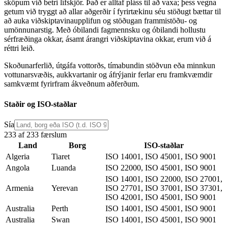
sköpum við betri lífskjör. Það er alltaf pláss til að vaxa; þess vegna
getum við tryggt að allar aðgerðir í fyrirtækinu séu stöðugt bættar til
að auka viðskiptavinaupplifun og stöðugan frammistöðu- og
umönnunarstig. Með óbilandi fagmennsku og óbilandi hollustu
sérfræðinga okkar, ásamt árangri viðskiptavina okkar, erum við á
réttri leið.
Skoðunarferlið, útgáfa vottorðs, tímabundin stöðvun eða minnkun
vottunarsvæðis,
auk
kvartanir og áfrýjanir
ferlar eru framkvæmdir
samkvæmt fyrirfram ákveðnum aðferðum.
Staðir og ISO-staðlar
Sía
233 af 233 færslum
Land
Borg
ISO-staðlar
Algeria
Tiaret
ISO 14001, ISO 45001, ISO 9001
Angola
Luanda
ISO 22000, ISO 45001, ISO 9001
ISO 14001, ISO 22000, ISO 27001,
Armenia
Yerevan
ISO 27701, ISO 37001, ISO 37301,
ISO 42001, ISO 45001, ISO 9001
Australia
Perth
ISO 14001, ISO 45001, ISO 9001
Australia
Swan
ISO 14001, ISO 45001, ISO 9001