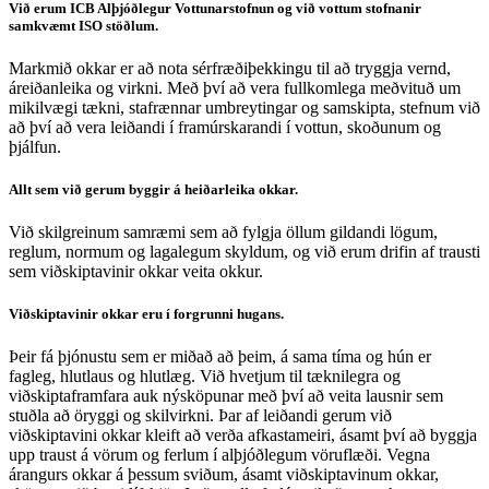
Við erum ICB Alþjóðlegur Vottunarstofnun og við vottum stofnanir
samkvæmt ISO stöðlum.
Markmið okkar er að nota sérfræðiþekkingu til að tryggja vernd,
áreiðanleika og virkni. Með því að vera fullkomlega meðvituð um
mikilvægi tækni, stafrænnar umbreytingar og samskipta, stefnum við
að því að vera leiðandi í framúrskarandi í vottun, skoðunum og
þjálfun.
Allt sem við gerum byggir á heiðarleika okkar.
Við skilgreinum samræmi sem að fylgja öllum gildandi lögum,
reglum, normum og lagalegum skyldum, og við erum drifin af trausti
sem viðskiptavinir okkar veita okkur.
Viðskiptavinir okkar eru í forgrunni hugans.
Þeir fá þjónustu sem er miðað að þeim, á sama tíma og hún er
fagleg, hlutlaus og hlutlæg. Við hvetjum til tæknilegra og
viðskiptaframfara auk nýsköpunar með því að veita lausnir sem
stuðla að öryggi og skilvirkni. Þar af leiðandi gerum við
viðskiptavini okkar kleift að verða afkastameiri, ásamt því að byggja
upp traust á vörum og ferlum í alþjóðlegum vöruflæði. Vegna
árangurs okkar á þessum sviðum, ásamt viðskiptavinum okkar,