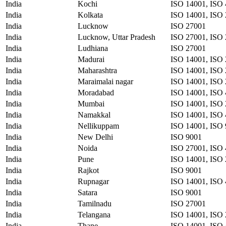
India
Kochi
ISO 14001, ISO 
India
Kolkata
ISO 14001, ISO 
India
Lucknow
ISO 27001
India
Lucknow, Uttar Pradesh
ISO 27001, ISO
India
Ludhiana
ISO 27001
India
Madurai
ISO 14001, ISO 
India
Maharashtra
ISO 14001, ISO 
India
Maraimalai nagar
ISO 14001, ISO 
India
Moradabad
ISO 14001, ISO
India
Mumbai
ISO 14001, ISO 
India
Namakkal
ISO 14001, ISO 
India
Nellikuppam
ISO 14001, ISO
India
New Delhi
ISO 9001
India
Noida
ISO 27001, ISO
India
Pune
ISO 14001, ISO 
India
Rajkot
ISO 9001
India
Rupnagar
ISO 14001, ISO 
India
Satara
ISO 9001
India
Tamilnadu
ISO 27001
India
Telangana
ISO 14001, ISO 
India
Thane
ISO 14001, ISO 