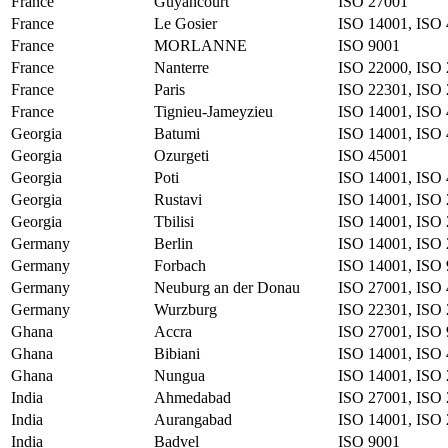
France
Guyancourt
ISO 27001
France
Le Gosier
ISO 14001, ISO 
France
MORLANNE
ISO 9001
France
Nanterre
ISO 22000, ISO 
France
Paris
ISO 22301, ISO 
France
Tignieu-Jameyzieu
ISO 14001, ISO 
Georgia
Batumi
ISO 14001, ISO 
Georgia
Ozurgeti
ISO 45001
Georgia
Poti
ISO 14001, ISO 
Georgia
Rustavi
ISO 14001, ISO 
Georgia
Tbilisi
ISO 14001, ISO 
Germany
Berlin
ISO 14001, ISO 
Germany
Forbach
ISO 14001, ISO
Germany
Neuburg an der Donau
ISO 27001, ISO
Germany
Wurzburg
ISO 22301, ISO 
Ghana
Accra
ISO 27001, ISO
Ghana
Bibiani
ISO 14001, ISO
Ghana
Nungua
ISO 14001, ISO 
India
Ahmedabad
ISO 27001, ISO 
India
Aurangabad
ISO 14001, ISO 
India
Badvel
ISO 9001