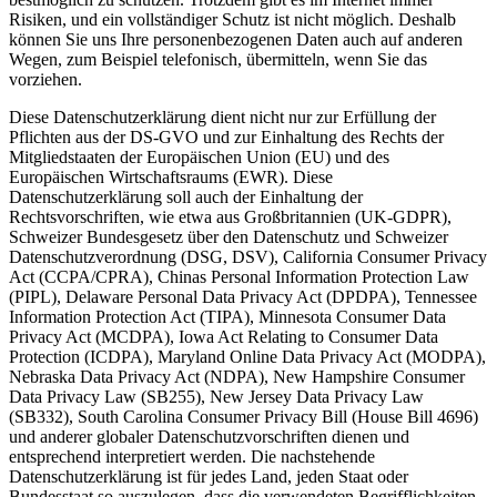
Risiken, und ein vollständiger Schutz ist nicht möglich. Deshalb
können Sie uns Ihre personenbezogenen Daten auch auf anderen
Wegen, zum Beispiel telefonisch, übermitteln, wenn Sie das
vorziehen.
Diese Datenschutzerklärung dient nicht nur zur Erfüllung der
Pflichten aus der DS-GVO und zur Einhaltung des Rechts der
Mitgliedstaaten der Europäischen Union (EU) und des
Europäischen Wirtschaftsraums (EWR). Diese
Datenschutzerklärung soll auch der Einhaltung der
Rechtsvorschriften, wie etwa aus Großbritannien (UK-GDPR),
Schweizer Bundesgesetz über den Datenschutz und Schweizer
Datenschutzverordnung (DSG, DSV), California Consumer Privacy
Act (CCPA/CPRA), Chinas Personal Information Protection Law
(PIPL), Delaware Personal Data Privacy Act (DPDPA), Tennessee
Information Protection Act (TIPA), Minnesota Consumer Data
Privacy Act (MCDPA), Iowa Act Relating to Consumer Data
Protection (ICDPA), Maryland Online Data Privacy Act (MODPA),
Nebraska Data Privacy Act (NDPA), New Hampshire Consumer
Data Privacy Law (SB255), New Jersey Data Privacy Law
(SB332), South Carolina Consumer Privacy Bill (House Bill 4696)
und anderer globaler Datenschutzvorschriften dienen und
entsprechend interpretiert werden. Die nachstehende
Datenschutzerklärung ist für jedes Land, jeden Staat oder
Bundesstaat so auszulegen, dass die verwendeten Begrifflichkeiten