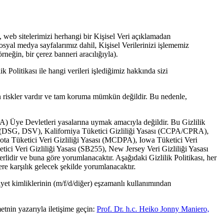
 web sitelerimizi herhangi bir Kişisel Veri açıklamadan
sosyal medya sayfalarımız dahil, Kişisel Verilerinizi işlememiz
neğin, bir çerez banneri aracılığıyla).
k Politikası ile hangi verileri işlediğimiz hakkında sizi
man riskler vardır ve tam koruma mümkün değildir. Bu nedenle,
 Üye Devletleri yasalarına uymak amacıyla değildir. Bu Gizlilik
ği (DSG, DSV), Kaliforniya Tüketici Gizliliği Yasası (CCPA/CPRA),
ota Tüketici Veri Gizliliği Yasası (MCDPA), Iowa Tüketici Veri
 Veri Gizliliği Yasası (SB255), New Jersey Veri Gizliliği Yasası
idir ve buna göre yorumlanacaktır. Aşağıdaki Gizlilik Politikası, her
lere karşılık gelecek şekilde yorumlanacaktır.
siyet kimliklerinin (m/f/d/diğer) eşzamanlı kullanımından
metnin yazarıyla iletişime geçin:
Prof. Dr. h.c. Heiko Jonny Maniero,