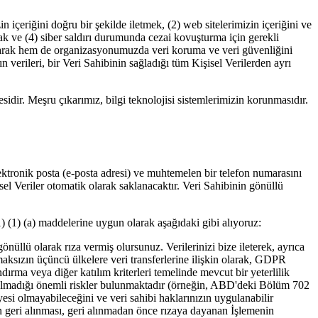
n içeriğini doğru bir şekilde iletmek, (2) web sitelerimizin içeriğini ve
amak ve (4) siber saldırı durumunda cezai kovuşturma için gerekli
l olarak hem de organizasyonumuzda veri koruma ve veri güvenliğini
 verileri, bir Veri Sahibinin sağladığı tüm Kişisel Verilerden ayrı
dir. Meşru çıkarımız, bilgi teknolojisi sistemlerimizin korunmasıdır.
ektronik posta (e-posta adresi) ve muhtemelen bir telefon numarasını
şisel Veriler otomatik olarak saklanacaktır. Veri Sahibinin gönüllü
(1) (1) (a) maddelerine uygun olarak aşağıdaki gibi alıyoruz:
gönüllü olarak rıza vermiş olursunuz. Verilerinizi bize ileterek, ayrıca
lmaksızın üçüncü ülkelere veri transferlerine ilişkin olarak, GDPR
dırma veya diğer katılım kriterleri temelinde mevcut bir yeterlilik
in olmadığı önemli riskler bulunmaktadır (örneğin, ABD'deki Bölüm 702
i olmayabileceğini ve veri sahibi haklarınızın uygulanabilir
ın geri alınması, geri alınmadan önce rızaya dayanan İşlemenin