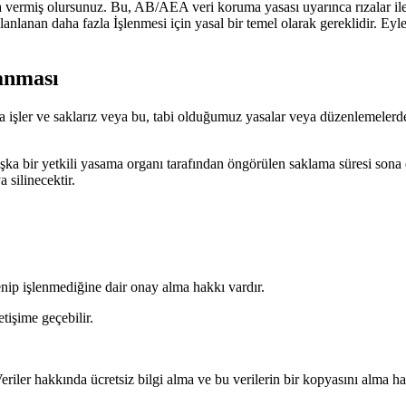
a rıza vermiş olursunuz. Bu, AB/AEA veri koruma yasası uyarınca rızalar
planlanan daha fazla İşlenmesi için yasal bir temel olarak gereklidir. Ey
lanması
nca işler ve saklarız veya bu, tabi olduğumuz yasalar veya düzenlemele
a bir yetkili yasama organı tarafından öngörülen saklama süresi sona ere
 silinecektir.
lenip işlenmediğine dair onay alma hakkı vardır.
tişime geçebilir.
riler hakkında ücretsiz bilgi alma ve bu verilerin bir kopyasını alma h