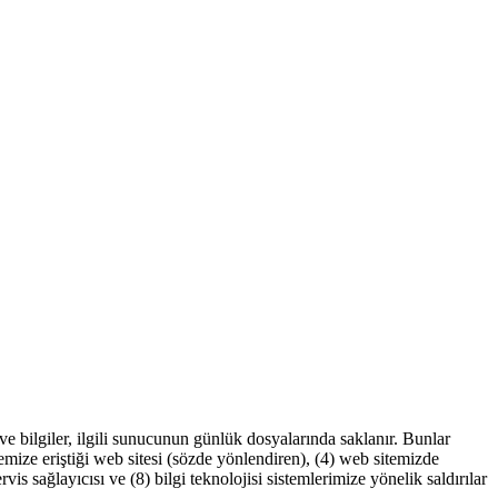
i ve bilgiler, ilgili sunucunun günlük dosyalarında saklanır. Bunlar
itemize eriştiği web sitesi (sözde yönlendiren), (4) web sitemizde
ervis sağlayıcısı ve (8) bilgi teknolojisi sistemlerimize yönelik saldırılar