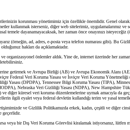
erinizin korunması yönetimimiz için özellikle önemlidir. Genel olarak,
zmetler kullanmak isterseniz, diğer web sitelerimiz, uygulamalarımız ve 
r yasal temele dayanamayacaksak, her zaman önce onayınızı isteyeceğiz (ör
yarız (örneğin, ad, adres, e-posta veya telefon numarası gibi). Bu Gizlili
ip olduğunuz hakları da açıklamaktadır.
nik ve organizasyonel önlemler aldık. Yine de, internet üzerinde her za
etebilirsiniz.
erine getirmek ve Avrupa Birliği (AB) ve Avrupa Ekonomik Alanı (AEA)
 İsviçre Federal Veri Koruma Yasası ve İsviçre Veri Koruma Yönetmeli
zliliği Yasası (DPDPA), Tennessee Bilgi Koruma Yasası (TIPA), Minnes
ODPA), Nebraska Veri Gizliliği Yasası (NDPA), New Hampshire Tüketici
) ve diğer küresel veri koruma düzenlemelerine uymak amacıyla da geçerl
ellerin ilgili eyalet veya federal devletin kullandığı terim ve yasal temel
etişimimizde ve Gizlilik Politikamızda erkek, kadın, çeşitli ve diğer cin
 geçerlidir.
 varsa veya bir Dış Veri Koruma Görevlisi kiralamak istiyorsanız, lütfen 