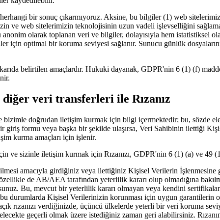
er kaydedilebilir.
herhangi bir sonuç çıkarmıyoruz. Aksine, bu bilgiler (1) web sitelerimizi
mizin ve web sitelerimizin teknolojisinin uzun vadeli işlevselliğini sağl
u anonim olarak toplanan veri ve bilgiler, dolayısıyla hem istatistikse
iler için optimal bir koruma seviyesi sağlanır. Sunucu günlük dosyalarının
rıda belirtilen amaçlardır. Hukuki dayanak, GDPR'nin 6 (1) (f) maddesi
nir.
 diğer veri transferleri ile Rızanız
 bizimle doğrudan iletişim kurmak için bilgi içermektedir; bu, sözde el
ir giriş formu veya başka bir şekilde ulaşırsa, Veri Sahibinin ilettiği Ki
tişim kurma amaçları için işlenir.
i için ve sizinle iletişim kurmak için Rızanızı, GDPR'nin 6 (1) (a) ve 49 
çilmesi amacıyla girdiğiniz veya ilettiğiniz Kişisel Verilerin İşlenmesine 
çin, özellikle de AB/AEA tarafından yeterlilik kararı olup olmadığına bakı
unuz. Bu, mevcut bir yeterlilik kararı olmayan veya kendini sertifikalan
 ve bu durumlarda Kişisel Verilerinizin korunması için uygun garantiler
ızanızı verdiğinizde, üçüncü ülkelerde yeterli bir veri koruma seviyes
lecekte geçerli olmak üzere istediğiniz zaman geri alabilirsiniz. Rızan