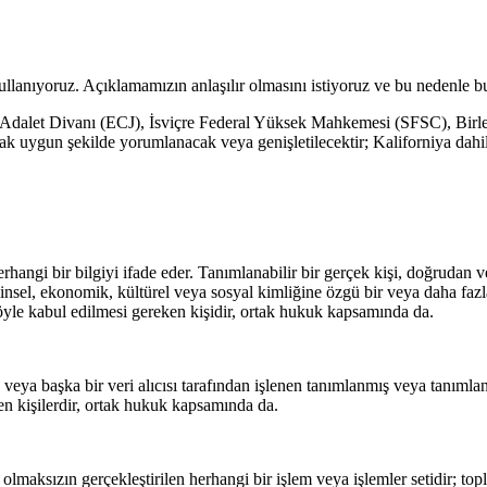
kullanıyoruz. Açıklamamızın anlaşılır olmasını istiyoruz ve bu nedenle b
 Adalet Divanı (ECJ), İsviçre Federal Yüksek Mahkemesi (SFSC), Bir
arak uygun şekilde yorumlanacak veya genişletilecektir; Kaliforniya dahi
 herhangi bir bilgiyi ifade eder. Tanımlanabilir bir gerçek kişi, doğrudan 
zihinsel, ekonomik, kültürel veya sosyal kimliğine özgü bir veya daha fazl
böyle kabul edilmesi gereken kişidir, ortak hukuk kapsamında da.
ş veya başka bir veri alıcısı tarafından işlenen tanımlanmış veya tanımlan
ken kişilerdir, ortak hukuk kapsamında da.
up olmaksızın gerçekleştirilen herhangi bir işlem veya işlemler setidir