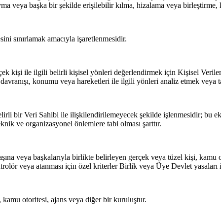
ma veya başka bir şekilde erişilebilir kılma, hizalama veya birleştirme, 
sini sınırlamak amacıyla işaretlenmesidir.
k kişi ile ilgili belirli kişisel yönleri değerlendirmek için Kişisel Verile
i, davranışı, konumu veya hareketleri ile ilgili yönleri analiz etmek veya
irli bir Veri Sahibi ile ilişkilendirilemeyecek şekilde işlenmesidir; bu e
teknik ve organizasyonel önlemlere tabi olması şarttır.
aşına veya başkalarıyla birlikte belirleyen gerçek veya tüzel kişi, kamu 
rolör veya atanması için özel kriterler Birlik veya Üye Devlet yasaları il
, kamu otoritesi, ajans veya diğer bir kuruluştur.