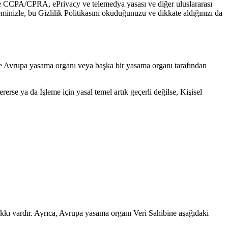
 ile CCPA/CPRA, ePrivacy ve telemedya yasası ve diğer uluslararası
leminizle, bu Gizlilik Politikasını okuduğunuzu ve dikkate aldığınızı da
rde Avrupa yasama organı veya başka bir yasama organı tarafından
rse ya da İşleme için yasal temel artık geçerli değilse, Kişisel
akkı vardır. Ayrıca, Avrupa yasama organı Veri Sahibine aşağıdaki