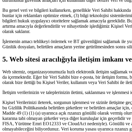
durumunda güvenlik amaçları için kullanılan diğer benzer veri ve bilgil
Bu genel veri ve bilgileri kullanırken, genellikle Veri Sahibi hakkında 
bunlar için reklamları optimize etmek, (3) bilgi teknolojisi sistemleri
bilgileri hukuk uygulayıcı otoritelere sağlamak amacıyla gereklidir. B
artırma amacıyla değerlendirilir ve nihayetinde işlediğimiz Kişisel Ver
olarak saklanır.
İşlemenin amacı tehlikeyi önlemek ve BT güvenliğini sağlamak ile yuka
Günlük dosyaları, belirtilen amaçların yerine getirilmesinden sonra sili
5. Web sitesi aracılığıyla iletişim imkanı ve
Web sitemiz, organizasyonumuzla hızlı elektronik iletişim sağlamak ve
da içermektedir. Eğer bir Veri Sahibi bize e-posta, bir iletişim formu, b
olarak bize ilettiği bu Kişisel Veriler, kullanım veya Veri Sahibi ile ile
İletişim verilerinizin ve taleplerinizin iletimi, saklanması ve işlenmes
Kişisel Verilerinizi ileterek, sorgunun işlenmesi ve sizinle iletişime ge
bu Gizlilik Politikasında belirtilen şirketlere ve belirtilen amaçlar i
Madde 49 (1) (1) (a) uyarınca açık rızanızı gönüllü olarak vermiş olurs
kararına tabi olmayan şirketler veya diğer kuruluşlar için geçerlidir
FISA, Yürütme Emri EO12333 ve CloudAct nedeniyle). Gönüllü ve açık r
olmayabileceğini biliyordunuz. Veri koruma yasası uyarınca rızanızı ge