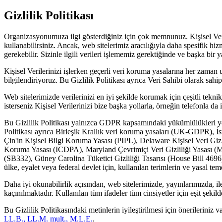
Gizlilik Politikası
Organizasyonumuza ilgi gösterdiğiniz için çok memnunuz. Kişisel Veril
kullanabilirsiniz. Ancak, web sitelerimiz aracılığıyla daha spesifik hi
gerekebilir. Sizinle ilgili verileri işlememiz gerektiğinde ve başka bi
Kişisel Verilerinizi işlerken geçerli veri koruma yasalarına her zaman u
bilgilendiriyoruz. Bu Gizlilik Politikası ayrıca Veri Sahibi olarak sah
Web sitelerimizde verilerinizi en iyi şekilde korumak için çeşitli tek
isterseniz Kişisel Verilerinizi bize başka yollarla, örneğin telefonla da il
Bu Gizlilik Politikası yalnızca GDPR kapsamındaki yükümlülükleri y
Politikası ayrıca Birleşik Krallık veri koruma yasaları (UK-GDPR),
Çin'in Kişisel Bilgi Koruma Yasası (PIPL), Delaware Kişisel Veri Gi
Koruma Yasası (ICDPA), Maryland Çevrimiçi Veri Gizliliği Yasası (M
(SB332), Güney Carolina Tüketici Gizliliği Tasarısı (House Bill 4696
ülke, eyalet veya federal devlet için, kullanılan terimlerin ve yasal tem
Daha iyi okunabilirlik açısından, web sitelerimizde, yayınlarımızda, il
kaçınılmaktadır. Kullanılan tüm ifadeler tüm cinsiyetler için eşit şekilde
Bu Gizlilik Politikasındaki metinlerin iyileştirilmesi için önerileriniz
LL.B., LL.M. mult., M.L.E.
.