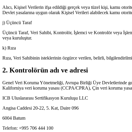
Alıcı, Kişisel Verilerin ifşa edildiği gerçek veya tüzel kişi, kamu oto
Devlet yasalarına uygun olarak Kişisel Verileri alabilecek kamu otorite
j) Üçüncü Taraf
Üçüncü Taraf, Veri Sahibi, Kontrolör, İşlemci ve Kontrolör veya İşlemci
veya kuruluştur.
k) Rıza
Rıza, Veri Sahibinin isteklerinin özgürce verilen, belirli, bilgilendiril
2. Kontrolörün adı ve adresi
Genel Veri Koruma Yönetmeliği, Avrupa Birliği Üye Devletlerinde geç
Kaliforniya veri koruma yasası (CCPA/CPRA), Çin veri koruma yasası (
ICB Uluslararası Sertifikasyon Kuruluşu LLC
Angisa Caddesi 20-22, 5. Kat, Daire 096
6004 Batum
Telefon: +995 706 444 100