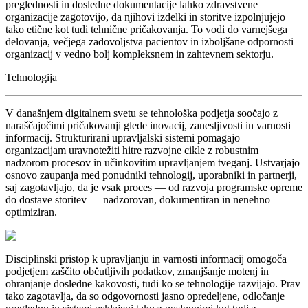
preglednosti in dosledne dokumentacije lahko zdravstvene
organizacije zagotovijo, da njihovi izdelki in storitve izpolnjujejo
tako etične kot tudi tehnične pričakovanja. To vodi do varnejšega
delovanja, večjega zadovoljstva pacientov in izboljšane odpornosti
organizacij v vedno bolj kompleksnem in zahtevnem sektorju.
Tehnologija
V današnjem digitalnem svetu se tehnološka podjetja soočajo z
naraščajočimi pričakovanji glede inovacij, zanesljivosti in varnosti
informacij. Strukturirani upravljalski sistemi pomagajo
organizacijam uravnotežiti hitre razvojne cikle z robustnim
nadzorom procesov in učinkovitim upravljanjem tveganj. Ustvarjajo
osnovo zaupanja med ponudniki tehnologij, uporabniki in partnerji,
saj zagotavljajo, da je vsak proces — od razvoja programske opreme
do dostave storitev — nadzorovan, dokumentiran in nenehno
optimiziran.
Disciplinski pristop k upravljanju in varnosti informacij omogoča
podjetjem zaščito občutljivih podatkov, zmanjšanje motenj in
ohranjanje dosledne kakovosti, tudi ko se tehnologije razvijajo. Prav
tako zagotavlja, da so odgovornosti jasno opredeljene, odločanje