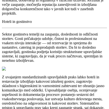
strankami, dobavitelji in regulatorji v različnih državah. Rezultat je
večje zaupanje, močnejša reputacija zanesljivosti in izboljšana
dolgoročna konkurenčnost tako v javnih kot tudi v zasebnih
projektih.
Hoteli in gostinstvo
Sektor gostinstva temelji na zaupanju, doslednosti in odličnosti
storitev. Gosti pričakujejo udobje, čistost in profesionalnost na
vsakem nivoju interakcije — od rezervacije in sprejema do
nastanitve, catering in poprodajnih storitev. Da bi to dosledno
zagotavljali, gostinska podjetja koristijo strukturirane upravljalske
sisteme, ki zagotavljajo, da je vsak proces načrtovan, spremljan in
nenehno izboljševan.
Z uvajanjem standardiziranih upravljalskih praks lahko hoteli in
restavracije izboljšajo kakovost izkušenj gostov, zagotovijo
skladnost s higienskimi in varnostnimi zahtevami ter ohranijo jasno
komunikacijo med oddelki. Usposabljanje osebja, ocenjevanje
uspešnosti in dokumentacija procesov postanejo sestavni del
vsakodnevnega poslovanja, kar ustvarja kulturo delovnega mesta,
osredotočeno na odgovornost in kakovost storitev. Sistematičen
pristop k upravljanju prav tako krepi zaupanje strank, saj dokazuje,