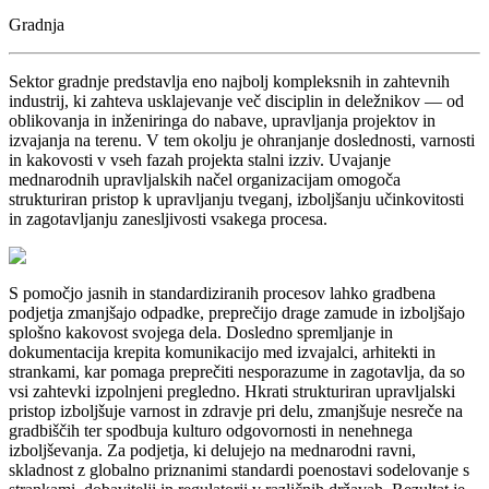
Gradnja
Sektor gradnje predstavlja eno najbolj kompleksnih in zahtevnih
industrij, ki zahteva usklajevanje več disciplin in deležnikov — od
oblikovanja in inženiringa do nabave, upravljanja projektov in
izvajanja na terenu. V tem okolju je ohranjanje doslednosti, varnosti
in kakovosti v vseh fazah projekta stalni izziv. Uvajanje
mednarodnih upravljalskih načel organizacijam omogoča
strukturiran pristop k upravljanju tveganj, izboljšanju učinkovitosti
in zagotavljanju zanesljivosti vsakega procesa.
S pomočjo jasnih in standardiziranih procesov lahko gradbena
podjetja zmanjšajo odpadke, preprečijo drage zamude in izboljšajo
splošno kakovost svojega dela. Dosledno spremljanje in
dokumentacija krepita komunikacijo med izvajalci, arhitekti in
strankami, kar pomaga preprečiti nesporazume in zagotavlja, da so
vsi zahtevki izpolnjeni pregledno. Hkrati strukturiran upravljalski
pristop izboljšuje varnost in zdravje pri delu, zmanjšuje nesreče na
gradbiščih ter spodbuja kulturo odgovornosti in nenehnega
izboljševanja. Za podjetja, ki delujejo na mednarodni ravni,
skladnost z globalno priznanimi standardi poenostavi sodelovanje s