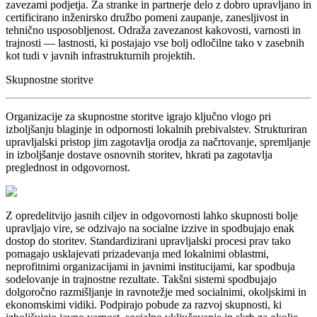
zavezami podjetja. Za stranke in partnerje delo z dobro upravljano in
certificirano inženirsko družbo pomeni zaupanje, zanesljivost in
tehnično usposobljenost. Odraža zavezanost kakovosti, varnosti in
trajnosti — lastnosti, ki postajajo vse bolj odločilne tako v zasebnih
kot tudi v javnih infrastrukturnih projektih.
Skupnostne storitve
Organizacije za skupnostne storitve igrajo ključno vlogo pri
izboljšanju blaginje in odpornosti lokalnih prebivalstev. Strukturiran
upravljalski pristop jim zagotavlja orodja za načrtovanje, spremljanje
in izboljšanje dostave osnovnih storitev, hkrati pa zagotavlja
preglednost in odgovornost.
Z opredelitvijo jasnih ciljev in odgovornosti lahko skupnosti bolje
upravljajo vire, se odzivajo na socialne izzive in spodbujajo enak
dostop do storitev. Standardizirani upravljalski procesi prav tako
pomagajo usklajevati prizadevanja med lokalnimi oblastmi,
neprofitnimi organizacijami in javnimi institucijami, kar spodbuja
sodelovanje in trajnostne rezultate. Takšni sistemi spodbujajo
dolgoročno razmišljanje in ravnotežje med socialnimi, okoljskimi in
ekonomskimi vidiki. Podpirajo pobude za razvoj skupnosti, ki