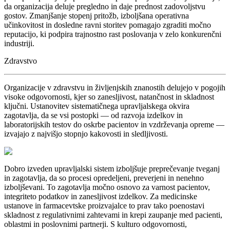
da organizacija deluje pregledno in daje prednost zadovoljstvu
gostov. Zmanjšanje stopenj pritožb, izboljšana operativna
učinkovitost in dosledne ravni storitev pomagajo zgraditi močno
reputacijo, ki podpira trajnostno rast poslovanja v zelo konkurenčni
industriji.
Zdravstvo
Organizacije v zdravstvu in življenjskih znanostih delujejo v pogojih
visoke odgovornosti, kjer so zanesljivost, natančnost in skladnost
ključni. Ustanovitev sistematičnega upravljalskega okvira
zagotavlja, da se vsi postopki — od razvoja izdelkov in
laboratorijskih testov do oskrbe pacientov in vzdrževanja opreme —
izvajajo z najvišjo stopnjo kakovosti in sledljivosti.
Dobro izveden upravljalski sistem izboljšuje preprečevanje tveganj
in zagotavlja, da so procesi opredeljeni, preverjeni in nenehno
izboljševani. To zagotavlja močno osnovo za varnost pacientov,
integriteto podatkov in zanesljivost izdelkov. Za medicinske
ustanove in farmacevtske proizvajalce to prav tako poenostavi
skladnost z regulativnimi zahtevami in krepi zaupanje med pacienti,
oblastmi in poslovnimi partnerji. S kulturo odgovornosti,