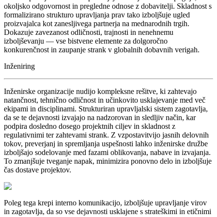
okoljsko odgovornost in pregledne odnose z dobavitelji. Skladnost s
formalizirano strukturo upravljanja prav tako izboljšuje ugled
proizvajalca kot zanesljivega partnerja na mednarodnih trgih.
Dokazuje zavezanost odličnosti, trajnosti in nenehnemu
izboljševanju — vse bistvene elemente za dolgoročno
konkurenčnost in zaupanje strank v globalnih dobavnih verigah.
Inženiring
Inženirske organizacije nudijo kompleksne rešitve, ki zahtevajo
natančnost, tehnično odličnost in učinkovito usklajevanje med več
ekipami in disciplinami. Strukturiran upravljalski sistem zagotavlja,
da se te dejavnosti izvajajo na nadzorovan in sledljiv način, kar
podpira dosledno dosego projektnih ciljev in skladnost z
regulativnimi ter zahtevami strank. Z vzpostavitvijo jasnih delovnih
tokov, preverjanj in spremljanja uspešnosti lahko inženirske družbe
izboljšajo sodelovanje med fazami oblikovanja, nabave in izvajanja.
To zmanjšuje tveganje napak, minimizira ponovno delo in izboljšuje
čas dostave projektov.
Poleg tega krepi interno komunikacijo, izboljšuje upravljanje virov
in zagotavlja, da so vse dejavnosti usklajene s strateškimi in etičnimi