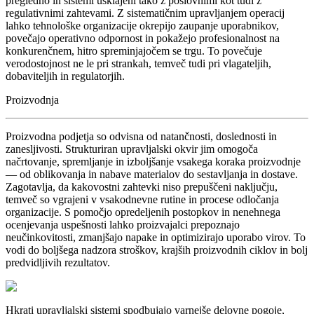
pregledno in sistemi usklajeni tako z poslovnimi kot tudi z
regulativnimi zahtevami. Z sistematičnim upravljanjem operacij
lahko tehnološke organizacije okrepijo zaupanje uporabnikov,
povečajo operativno odpornost in pokažejo profesionalnost na
konkurenčnem, hitro spreminjajočem se trgu. To povečuje
verodostojnost ne le pri strankah, temveč tudi pri vlagateljih,
dobaviteljih in regulatorjih.
Proizvodnja
Proizvodna podjetja so odvisna od natančnosti, doslednosti in
zanesljivosti. Strukturiran upravljalski okvir jim omogoča
načrtovanje, spremljanje in izboljšanje vsakega koraka proizvodnje
— od oblikovanja in nabave materialov do sestavljanja in dostave.
Zagotavlja, da kakovostni zahtevki niso prepuščeni naključju,
temveč so vgrajeni v vsakodnevne rutine in procese odločanja
organizacije. S pomočjo opredeljenih postopkov in nenehnega
ocenjevanja uspešnosti lahko proizvajalci prepoznajo
neučinkovitosti, zmanjšajo napake in optimizirajo uporabo virov. To
vodi do boljšega nadzora stroškov, krajših proizvodnih ciklov in bolj
predvidljivih rezultatov.
Hkrati upravljalski sistemi spodbujajo varnejše delovne pogoje,