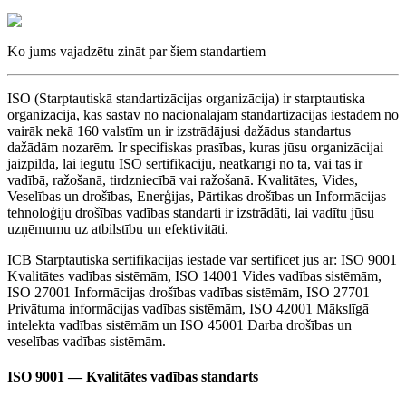
Ko jums vajadzētu zināt par šiem standartiem
ISO (Starptautiskā standartizācijas organizācija) ir starptautiska
organizācija, kas sastāv no nacionālajām standartizācijas iestādēm no
vairāk nekā 160 valstīm un ir izstrādājusi dažādus standartus
dažādām nozarēm. Ir specifiskas prasības, kuras jūsu organizācijai
jāizpilda, lai iegūtu ISO sertifikāciju, neatkarīgi no tā, vai tas ir
vadībā, ražošanā, tirdzniecībā vai ražošanā. Kvalitātes, Vides,
Veselības un drošības, Enerģijas, Pārtikas drošības un Informācijas
tehnoloģiju drošības vadības standarti ir izstrādāti, lai vadītu jūsu
uzņēmumu uz atbilstību un efektivitāti.
ICB Starptautiskā sertifikācijas iestāde var sertificēt jūs ar: ISO 9001
Kvalitātes vadības sistēmām, ISO 14001 Vides vadības sistēmām,
ISO 27001 Informācijas drošības vadības sistēmām, ISO 27701
Privātuma informācijas vadības sistēmām, ISO 42001 Mākslīgā
intelekta vadības sistēmām un ISO 45001 Darba drošības un
veselības vadības sistēmām.
ISO 9001 — Kvalitātes vadības standarts