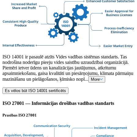
ISO 14001 ir pasaulē atzīts Vides vadības sistēmas standarts. Tas
nodrošina noderīgu pieeju vides saistību uzraudzībai organizācijā.
Piemēri ietver ūdens un kanalizācijas jautājumus, atkritumu
apsaimniekošanu, gaisa kvalitāti un piesārņojumu, klimata pārmaiņu
mazināšanu un pielāgošanos, ķīmisko nopl...
More
Es vēlos būt ISO 14001 sertificēts
ISO 27001 — Informācijas drošības vadības standarts
Prasības ISO 27001