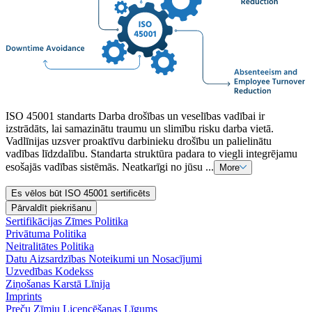
ISO 45001 standarts Darba drošības un veselības vadībai ir
izstrādāts, lai samazinātu traumu un slimību risku darba vietā.
Vadlīnijas uzsver proaktīvu darbinieku drošību un palielinātu
vadības līdzdalību. Standarta struktūra padara to viegli integrējamu
esošajās vadības sistēmās. Neatkarīgi no jūsu ...
More
Es vēlos būt ISO 45001 sertificēts
Pārvaldīt piekrišanu
Sertifikācijas Zīmes Politika
Privātuma Politika
Neitralitātes Politika
Datu Aizsardzības Noteikumi un Nosacījumi
Uzvedības Kodekss
Ziņošanas Karstā Līnija
Imprints
Preču Zīmju Licencēšanas Līgums