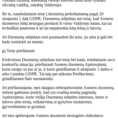
vykdant užduotį, atliekamą viešojo intereso labui arba vykdant
oficialią valdžią, suteiktą Valdytojui.
Be to, naudodamasis teise į duomenų perkeliamumą pagal 20
straipsnio 1 dalį GDPR, Duomenų subjektas turi teisę, kad Asmens
duomenys būtų tiesiogiai perduoti iš vieno Valdytojo kitam, kai tai
techniškai įmanoma ir jei tai nepakenkia kitų teisių ir laisvių.
Jei Duomenų subjektas nori pasinaudoti šia teise, jis arba ji gali bet
kada susisiekti su mumis.
g) Teisė prieštarauti
Kiekvienas Duomenų subjektas turi teisę bet kada, remdamasis savo
konkrečia situacija, prieštarauti Asmens duomenų Apdorojimui,
kuris susijęs su juo ar ja, ir kuris grindžiamas 6 straipsnio 1 dalies e
arba f punktu GDPR. Tai taip pat taikoma Profilavimui,
grindžiamam šiais nuostatomis.
Jei prieštaraujama, mes daugiau nebeapdorosime Asmens duomenų,
nebent galėtume įrodyti, kad yra svarbių teisėtų pagrindų
Apdorojimui, kurie viršija Duomenų subjekto interesus, teises ir
laisves arba teisių, reikalavimų ar gynybos nustatymui,
įgyvendinimui ar gynimui.
Jei mes apdorojame Asmens duomenis tiesioginės rinkodaros