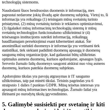
technologijų sistemoms.
Naudodami šiuos bendruosius duomenis ir informaciją, mes
paprastai nedarome jokių išvadų apie duomenų subjektą. Vietoj to, ši
informacija yra reikalinga (1) teisingam mūsų svetainių turinio
pristatymui, (2) mūsų svetainių turinio ir reklamos optimizavimui,
(3) ilgalaikei mūsų informacinių technologijų sistemų ir mūsų
svetainių technologijos funkcionalumo užtikrinimui ir (4)
teisėsaugos institucijoms suteikti informaciją, reikalingą
baudžiamajam persekiojimui esant kibernetinei atakai. Šie
anonimiškai surinkti duomenys ir informacija yra vertinami tiek
statistiškai, tiek siekiant padidinti duomenų apsaugą ir duomenų
saugumą mūsų organizacijoje, kad galiausiai būtų užtikrintas
optimalus asmens duomenų, kuriuos apdorojame, apsaugos lygis.
Serverio žurnalo failų duomenys saugomi atskirai nuo visų asmens
duomenų, kuriuos pateikia duomenų subjektas.
Apdorojimo tikslas yra pavojų atgrasymas ir IT saugumo
užtikrinimas, taip pat minėti tikslai. Teisinis pagrindas yra 6
straipsnio 1 dalies f punktas GDPR. Mūsų teisėtas interesas yra
apsaugoti mūsų informacines technologijas. Žurnalo failai yra
ištrinami po nurodytų tikslų įgyvendinimo.
5. Galimybė susisiekti per svetainę ir kiti