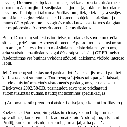
tikslais, Duomenų subjektas turi teisę bet kada prieštarauti Asmens
duomenų Apdorojimui, susijusiam su juo ar ja, tokiems rinkodaros
tikslams. Tai taip pat taikoma Profilavimui, tiek, kiek jis yra susijęs
su tokia tiesiogine reklama. Jei Duomenų subjektas prieštarauja
mums dėl Apdorojimo tiesioginės rinkodaros tikslais, mes daugiau
nebeapdorosime Asmens duomenų šiems tikslams.
Be to, Duomenų subjektas turi teisę, remdamasis savo konkrečia
situacija, prieštarauti Asmens duomenų Apdorojimui, susijusiam su
juo ar ja, mūsų vykdomam moksliniams ar istoriniams tyrimams,
arba statistiniams tikslams pagal 89 straipsnio 1 dalį GDPR, nebent
Apdorojimas yra būtinas vykdant užduotį, atliekamą viešojo intereso
labui.
Jei Duomenų subjektas nori pasinaudoti šia teise, jis arba ji gali bet
kada susisiekti su mumis. Duomenų subjektas taip pat gali laisvai,
naudojantis informacinės visuomenės paslaugomis, ir nepaisant
Direktyvos 2002/58/EB, pasinaudoti savo teise prieštarauti
automatizuotais būdais, naudojant technines specifikacijas.
h) Automatizuoti sprendimai atskirais atvejais, įskaitant Profilavimą
Kiekvienas Duomenų Subjektas turi teisę, kad nebūtų priimtas
sprendimas, kuris remiasi tik automatizuotu Apdorojimu, įskaitant
Profilį, kuris turi teisinių pasekmių jam ar jai, arba panašiai