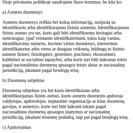
Šioje privatumo politikoje naudojame šiuos terminus, be kita ko:
a) Asmens duomenys
Asmens duomenys reiškia bet kokią informaciją, susijusią su
identifikuotu arba identifikuojamu fiziniu asmeniu. Identifikuojamas
fizinis asmuo yra tas, kuris gali būti identifikuotas tiesiogiai arba
netiesiogiai, ypač remiantis identifikatoriumi, tokiu kaip vardas,
identifikavimo numeris, buvimo vietos duomenys, internetinis
identifikatorius arba vienu ar daugiau veiksnių, būdingų to fizinio
asmens fizinei, fiziologinei, genetinei, psichinei, ekonominei,
kultūrinei ar socialinei tapatybei, arba kuris turi būti laikomas tokiu
pagal nacionalinius duomenų apsaugos teisės aktus ar nacionalinę
jurisdikciją, įskaitant pagal bendrąją teisę.
b) Duomenų subjektas
Duomenų subjektas yra bet kuris identifikuotas arba
identifikuojamas fizinis asmuo, kurio asmens duomenis apdoroja
valdytojas, apdorotojas, tarptautinė organizacija ar kitas duomenų
gavėjas, ir asmenys, kurie turi būti laikomi tokiais pagal
nacionalinius duomenų apsaugos įstatymus ar nacionalinę
jurisdikciją, įskaitant teisminę praktiką, taip pat pagal bendrąją teisę.
c) Apdorojimas