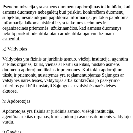
Pseudonimizacija yra asmens duomenų apdorojimas tokiu būdu, kad
asmens duomenys nebegalėtų būti priskirti konkrečiam duomenų
subjektui, nesinaudojant papildoma informacija, jei tokia papildoma
informacija laikoma atskirai ir yra taikomos techninės ir
organizacinės priemonės, užtikrinančios, kad asmens duomenys
nebūtų priskirti identifikuotam ar identifikuojamam fiziniam
asmeniui.
g) Valdytojas
Valdytojas yra fizinis ar juridinis asmuo, viešoji institucija, agentūra
ar kitas organas, kuris, vienas ar kartu su kitais, nustato asmens
duomenų apdorojimo tikslus ir priemones. Kai tokių apdorojimo
tikslų ir priemonių nustatymas yra reglamentuojamas Sąjungos ar
valstybės narės teisės, valdytojas arba konkrečios jo paskyrimo
kriterijos gali būti nustatyti Sąjungos ar valstybės narės teisės
aktuose.
h) Apdorotojas
Apdorotojas yra fizinis ar juridinis asmuo, viešoji institucija,
agentūra ar kitas organas, kuris apdoroja asmens duomenis valdytojo
vardu.
i) Gavėjas