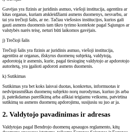
Gavėjas yra fizinis ar juridinis asmuo, viešoji institucija, agentūra ar
kitas organas, kuriam atskleidžiami asmens duomenys, nesvarbu, ar
tai yra trečioji šalis, ar ne. Tačiau viešosios institucijos, kurios gali
gauti asmens duomenis tam tikro tyrimo kontekste pagal Sąjungos ar
valstybės narės teisę, neturi būti laikomos gavėjais.
j) Trečioji šalis
Trečioji šalis yra fizinis ar juridinis asmuo, viešoji institucija,
agentūra ar organas, išskyrus duomenų subjektą, valdytoją,
apdorotoją ir asmenis, kurie, pagal tiesioginę valdytojo ar apdorotojo
autoritetą, yra įgalioti apdoroti asmens duomenis.
k) Sutikimas
Sutikimas yra bet koks laisvai duotas, konkretus, informuotas ir
nedviprasmiškas duomenų subjekto norų nurodymas, kuriuo jis arba
ji, pateikdamas pareiškimą arba aiškiai teigiamu veiksmu, patvirtina
sutikimą su asmens duomenų apdorojimu, susijusiu su juo ar ja.
2. Valdytojo pavadinimas ir adresas
Valdytojas pagal Bendrojo duomenų apsaugos reglamento, kitų