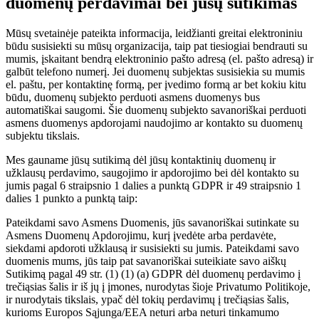
duomenų perdavimai bei jūsų sutikimas
Mūsų svetainėje pateikta informacija, leidžianti greitai elektroniniu
būdu susisiekti su mūsų organizacija, taip pat tiesiogiai bendrauti su
mumis, įskaitant bendrą elektroninio pašto adresą (el. pašto adresą) ir
galbūt telefono numerį. Jei duomenų subjektas susisiekia su mumis
el. paštu, per kontaktinę formą, per įvedimo formą ar bet kokiu kitu
būdu, duomenų subjekto perduoti asmens duomenys bus
automatiškai saugomi. Šie duomenų subjekto savanoriškai perduoti
asmens duomenys apdorojami naudojimo ar kontakto su duomenų
subjektu tikslais.
Mes gauname jūsų sutikimą dėl jūsų kontaktinių duomenų ir
užklausų perdavimo, saugojimo ir apdorojimo bei dėl kontakto su
jumis pagal 6 straipsnio 1 dalies a punktą GDPR ir 49 straipsnio 1
dalies 1 punkto a punktą taip:
Pateikdami savo Asmens Duomenis, jūs savanoriškai sutinkate su
Asmens Duomenų Apdorojimu, kurį įvedėte arba perdavėte,
siekdami apdoroti užklausą ir susisiekti su jumis. Pateikdami savo
duomenis mums, jūs taip pat savanoriškai suteikiate savo aiškų
Sutikimą pagal 49 str. (1) (1) (a) GDPR dėl duomenų perdavimo į
trečiąsias šalis ir iš jų į įmones, nurodytas šioje Privatumo Politikoje,
ir nurodytais tikslais, ypač dėl tokių perdavimų į trečiąsias šalis,
kurioms Europos Sąjunga/EEA neturi arba neturi tinkamumo