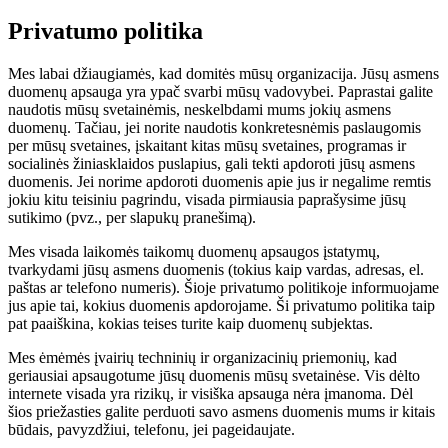
Privatumo politika
Mes labai džiaugiamės, kad domitės mūsų organizacija. Jūsų asmens
duomenų apsauga yra ypač svarbi mūsų vadovybei. Paprastai galite
naudotis mūsų svetainėmis, neskelbdami mums jokių asmens
duomenų. Tačiau, jei norite naudotis konkretesnėmis paslaugomis
per mūsų svetaines, įskaitant kitas mūsų svetaines, programas ir
socialinės žiniasklaidos puslapius, gali tekti apdoroti jūsų asmens
duomenis. Jei norime apdoroti duomenis apie jus ir negalime remtis
jokiu kitu teisiniu pagrindu, visada pirmiausia paprašysime jūsų
sutikimo (pvz., per slapukų pranešimą).
Mes visada laikomės taikomų duomenų apsaugos įstatymų,
tvarkydami jūsų asmens duomenis (tokius kaip vardas, adresas, el.
paštas ar telefono numeris). Šioje privatumo politikoje informuojame
jus apie tai, kokius duomenis apdorojame. Ši privatumo politika taip
pat paaiškina, kokias teises turite kaip duomenų subjektas.
Mes ėmėmės įvairių techninių ir organizacinių priemonių, kad
geriausiai apsaugotume jūsų duomenis mūsų svetainėse. Vis dėlto
internete visada yra rizikų, ir visiška apsauga nėra įmanoma. Dėl
šios priežasties galite perduoti savo asmens duomenis mums ir kitais
būdais, pavyzdžiui, telefonu, jei pageidaujate.