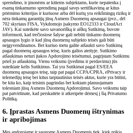
sprendimo, ir įmonėms ar kitiems subjektams, kurie nepatenka į
esamą tinkamumo sprendimą pagal savęs sertifikavimą ar kitus
priėmimo kriterijus ir kuriuose arba dėl kurių yra reikšmingų rizikų ir
nėra tinkamų garantijų jūsų Asmens Duomenų apsaugai (pvz., dėl
702 skyriaus FISA, Vykdomojo įsakymo EO12333 ir CloudAct
JAV). Kai suteikėte savo savanorišką ir aiškų Sutikimą, buvote
informuoti, kad trečiosiose šalyse gali nebūti tinkamo duomenų
apsaugos lygio ir kad jūsų duomenų subjekto teisės gali būti
neįgyvendinamos. Bet kuriuo metu galite atšaukti savo Sutikimą
pagal duomenų apsaugos teisę, kuris galios ateityje. Sutikimo
atšaukimas neturi įtakos Apdorojimo teisėtumui, pagrįstam Sutikimu
prieš jo atšaukimą. Vienu veiksmu (įvedimu ir perdavimu) jūs
suteikiate kelis Sutikimus. Tai yra Sutikimai pagal ES/EEA
duomenų apsaugos teisę, taip pat pagal CCPA/CPRA, ePrivacy ir
telemedijų teisę bei kitus tarptautinius teisės aktus, kurie yra būtini,
be kita ko, kaip teisinis pagrindas bet kokiam planuojamam
tolesniam jūsų Asmens Duomenų Apdorojimui. Savo veiksmu taip
pat patvirtinate, kad perskaitėte ir atkreipėte dėmesį į šią Privatumo
Politiką.
6. Įprastas Asmens Duomenų ištrynimas
ir apribojimas
Mes apdorojame ir saugome Asmens Duomenis tiek, kiek reikia