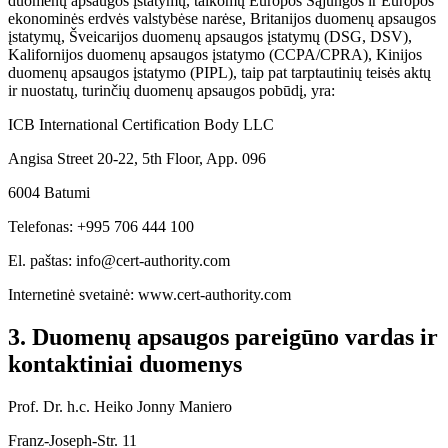
duomenų apsaugos įstatymų, taikomų Europos Sąjungos ir Europos
ekonominės erdvės valstybėse narėse, Britanijos duomenų apsaugos
įstatymų, Šveicarijos duomenų apsaugos įstatymų (DSG, DSV),
Kalifornijos duomenų apsaugos įstatymo (CCPA/CPRA), Kinijos
duomenų apsaugos įstatymo (PIPL), taip pat tarptautinių teisės aktų
ir nuostatų, turinčių duomenų apsaugos pobūdį, yra:
ICB International Certification Body LLC
Angisa Street 20-22, 5th Floor, App. 096
6004 Batumi
Telefonas: +995 706 444 100
El. paštas: info@cert-authority.com
Internetinė svetainė: www.cert-authority.com
3. Duomenų apsaugos pareigūno vardas ir
kontaktiniai duomenys
Prof. Dr. h.c. Heiko Jonny Maniero
Franz-Joseph-Str. 11