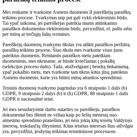
Mes renkame ir tvarkome Asmens duomenis iš pareiškėjų paraiškų
teikimo procese. Tvarkymas taip pat gali vykti elektroniniu būdu.
Tai ypač taikoma, jei pareiškėjas pateikia mums atitinkamus
paraiškos dokumentus elektroniniu būdu, pavyzdžiui, el. paštu arba
per mūsų ar trečiųjų šalių svetaines.
Pareiškėjų duomenų tvarkymo tikslas yra atlikti paraiškos peržiūrą
paraiškų teikimo procese. Šiuo tikslu mes tvarkome visus jums
pateiktus duomenis. Remiantis paraiškos metu pateiktais
duomenimis, mes tikriname, ar būsite kviečiamas į pokalbį
(selekcijos proceso dalis). Tada, atsižvelgiant į bendrą tinkamumą,
ypač pokalbio metu, mes tvarkome tam tikrus kitus jūsų pateiktus
Asmens duomenis, kurie yra būtini mūsų atrankos sprendimui.
Teisinis duomenų tvarkymo pagrindas yra 6 straipsnio 1 dalis (b)
GDPR, 9 straipsnio 2 dalys (b) ir (h) GDPR, 88 straipsnio 1 dalis
GDPR ir nacionalinė teisė.
Jei mes nesudarysime darbo sutarties su pareiškėju, paraiškos
dokumentai bus ištrinti ne vėliau kaip po šešių mėnesių nuo
atmetimo sprendimo pranešimo, jei nėra jokių kitų teisėtų Valdytojo
interesų, trukdančių ištrynimui. Kitas teisėtas interesas šiuo atžvilgiu
yra, pavyzdžiui, įrodymų teikimas teisminiuose procesuose.