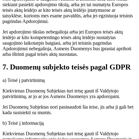
siekiant pasiekti apdorojimo tikslą, arba jei tai numatyta Europos
teisės aktų leidėjo ar kito teisės aktų leidėjo įstatymuose ar
taisyklėse, kurioms mes esame pavaldūs, arba jei egzistuoja teisinis
pagrindas Apdorojimui.
Jei apdorojimo tikslas nebegalioja arba jei Europos teisės aktų
leidėjo ar kito kompetentingo teisės aktų leidėjo nustatytas
saugojimo laikotarpis baigiasi, arba jei teisinis pagrindas
Apdorojimui nebegalioja, Asmens Duomenys bus įprastai apriboti
arba ištrinti pagal teisės aktų nuostatas.
7. Duomenų subjekto teisės pagal GDPR
a) Teisė į patvirtinimą
Kiekvienas Duomenų Subjektas turi teisę gauti iš Valdytojo
patvirtinimą, ar jo ar jos Asmens Duomenys yra apdorojami.
Jei Duomenų Subjektas nori pasinaudoti šia teise, jis arba ji gali bet
kada susisiekti su mumis.
b) Teisė į informaciją
Kiekvienas Duomenų Subjektas turi teisę gauti iš Valdytojo