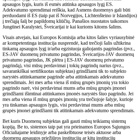
apsaugos lygis, kuris iš esmės atitinka apsaugos lygį ES.
Adekvatumo sprendimai reiškia, kad Asmens duomenys gali būti
perduodami iš ES (taip pat iš Norvegijos, Lichtenšteino ir Islandijos)
į trečiąją šalį be papildomų kliūčių. Panašios nuostatos taikomos
Jungtinei Karalystei, Šveicarijai ir kai kurioms kitoms šalims.
Visais atvejais, kai Europos Komisija arba kitos šalies vyriausybinė
ar kompetentinga institucija nusprendė, kad trečioji šalis užtikrina
tinkamą apsaugos lygį ir/arba egzistuoja galiojantis pagrindas (pvz.,
ES-JAV duomenų privatumo pagrindas, Šveicarijos-JAV duomenų
privatumo pagrindas, JK plėtra į ES-JAV duomenų privatumo
pagrindą), visi mūsų perdavimai į tokių pagrindų narius (pvz.,
savarankiškai sertifikuotas subjektas) grindžiami tik to subjekto
narystės atitinkamame pagrinde arba atitinkamais adekvatumo
sprendimais. Jei mes arba viena iš mūsų grupės įmonių yra tokio
pagrindo narė, visi perdavimai mums arba mūsų grupės įmonei
grindžiami išimtinai atitinkamos įmonės narystės šiuo pagrindu. Jei
mes arba viena iš mūsų grupės įmonių yra trečiojoje šalyje, kurioje
yra tinkamas apsaugos lygis, visi perdavimai mums arba mūsų
grupės įmonei grindžiami tik atitinkamais adekvatumo sprendimais.
Bet kuris Duomenų subjektas gali gauti mūsų teikiamų sistemų
kopiją. Be to, sistemos taip pat yra prieinamos Europos Sąjungos
Oficialiajame leidinyje arba paskelbtuose teisės aktuose arba
duomenų apsaugos priežiūros institucijų ar kitų institucijų