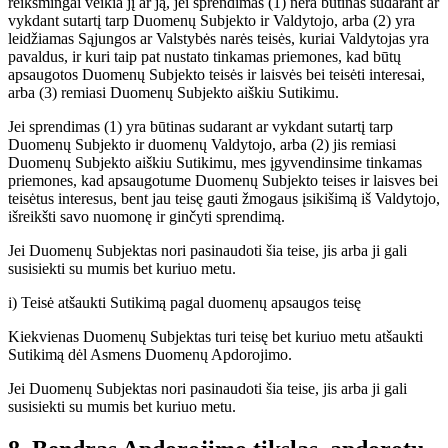
reikšmingai veikia jį ar ją, jei sprendimas (1) nėra būtinas sudarant ar
vykdant sutartį tarp Duomenų Subjekto ir Valdytojo, arba (2) yra
leidžiamas Sąjungos ar Valstybės narės teisės, kuriai Valdytojas yra
pavaldus, ir kuri taip pat nustato tinkamas priemones, kad būtų
apsaugotos Duomenų Subjekto teisės ir laisvės bei teisėti interesai,
arba (3) remiasi Duomenų Subjekto aiškiu Sutikimu.
Jei sprendimas (1) yra būtinas sudarant ar vykdant sutartį tarp
Duomenų Subjekto ir duomenų Valdytojo, arba (2) jis remiasi
Duomenų Subjekto aiškiu Sutikimu, mes įgyvendinsime tinkamas
priemones, kad apsaugotume Duomenų Subjekto teises ir laisves bei
teisėtus interesus, bent jau teisę gauti žmogaus įsikišimą iš Valdytojo,
išreikšti savo nuomonę ir ginčyti sprendimą.
Jei Duomenų Subjektas nori pasinaudoti šia teise, jis arba ji gali
susisiekti su mumis bet kuriuo metu.
i) Teisė atšaukti Sutikimą pagal duomenų apsaugos teisę
Kiekvienas Duomenų Subjektas turi teisę bet kuriuo metu atšaukti
Sutikimą dėl Asmens Duomenų Apdorojimo.
Jei Duomenų Subjektas nori pasinaudoti šia teise, jis arba ji gali
susisiekti su mumis bet kuriuo metu.