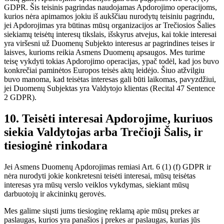
GDPR. Šis teisinis pagrindas naudojamas Apdorojimo operacijoms,
kurios nėra apimamos jokiu iš aukščiau nurodytų teisiniu pagrindu,
jei Apdorojimas yra būtinas mūsų organizacijos ar Trečiosios Šalies
siekiamų teisėtų interesų tikslais, išskyrus atvejus, kai tokie interesai
yra viršesni už Duomenų Subjekto interesus ar pagrindines teises ir
laisves, kurioms reikia Asmens Duomenų apsaugos. Mes turime
teisę vykdyti tokias Apdorojimo operacijas, ypač todėl, kad jos buvo
konkrečiai paminėtos Europos teisės aktų leidėjo. Šiuo atžvilgiu
buvo manoma, kad teisėtas interesas gali būti laikomas, pavyzdžiui,
jei Duomenų Subjektas yra Valdytojo klientas (Recital 47 Sentence
2 GDPR).
10. Teisėti interesai Apdorojime, kuriuos
siekia Valdytojas arba Trečioji Šalis, ir
tiesioginė rinkodara
Jei Asmens Duomenų Apdorojimas remiasi Art. 6 (1) (f) GDPR ir
nėra nurodyti jokie konkretesni teisėti interesai, mūsų teisėtas
interesas yra mūsų verslo veiklos vykdymas, siekiant mūsų
darbuotojų ir akcininkų gerovės.
Mes galime siųsti jums tiesioginę reklamą apie mūsų prekes ar
paslaugas, kurios yra panašios į prekes ar paslaugas, kurias jūs