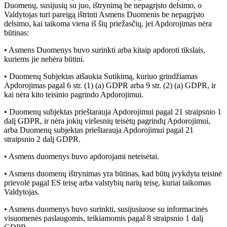
Duomenų, susijusių su juo, ištrynimą be nepagrįsto delsimo, o
Valdytojas turi pareigą ištrinti Asmens Duomenis be nepagrįsto
delsimo, kai taikoma viena iš šių priežasčių, jei Apdorojimas nėra
būtinas:
• Asmens Duomenys buvo surinkti arba kitaip apdoroti tikslais,
kuriems jie nebėra būtini.
• Duomenų Subjektas atšaukia Sutikimą, kuriuo grindžiamas
Apdorojimas pagal 6 str. (1) (a) GDPR arba 9 str. (2) (a) GDPR, ir
kai nėra kito teisinio pagrindo Apdorojimui.
• Duomenų subjektas prieštarauja Apdorojimui pagal 21 straipsnio 1
dalį GDPR, ir nėra jokių viršesnių teisėtų pagrindų Apdorojimui,
arba Duomenų subjektas prieštarauja Apdorojimui pagal 21
straipsnio 2 dalį GDPR.
• Asmens duomenys buvo apdorojami neteisėtai.
• Asmens duomenų ištrynimas yra būtinas, kad būtų įvykdyta teisinė
prievolė pagal ES teisę arba valstybių narių teisę, kuriai taikomas
Valdytojas.
• Asmens duomenys buvo surinkti, susijusiuose su informacinės
visuomenės paslaugomis, teikiamomis pagal 8 straipsnio 1 dalį