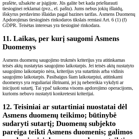
prašėte, užsakėte ar įsigijote. Jūs galite bet kada prieštarauti
tiesioginei reklamai (pvz., el. paštu). Jums nebus jokių išlaidų,
išskyrus perdavimo išlaidas pagal bazines tarifas. Asmens Duomenų
Apdorojimas tiesioginės rinkodaros tikslais remiasi Art. 6 (1) (f)
GDPR. Teisėtas interesas yra tiesioginė rinkodara.
11. Laikas, per kurį saugomi Asmens
Duomenys
Asmens duomenų saugojimo trukmės kriterijus yra atitinkamas
teisės aktų nustatytas saugojimo laikotarpis. Jei teisės aktų nustatyto
saugojimo laikotarpio nėra, kriterijus yra sutartinis arba vidinis
saugojimo laikotarpis. Pasibaigus šiam laikotarpiui, atitinkami
duomenys yra reguliariai ištrinami, jei jų nebereikia vykdyti ar
inicijuoti sutartį. Tai ypač taikoma visoms apdorojimo operacijoms,
kurioms nebuvo nustatyti konkretesni kriterijai.
12. Teisiniai ar sutartiniai nuostatai dėl
Asmens duomenų teikimo; būtinybė
sudaryti sutartį; Duomenų subjekto
pareiga teikti Asmens duomenis; galimos