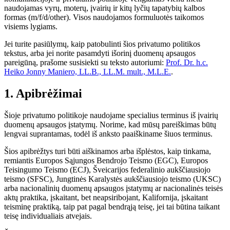
naudojamas vyrų, moterų, įvairių ir kitų lyčių tapatybių kalbos
formas (m/f/d/other). Visos naudojamos formuluotės taikomos
visiems lygiams.
Jei turite pasiūlymų, kaip patobulinti šios privatumo politikos
tekstus, arba jei norite pasamdyti išorinį duomenų apsaugos
pareigūną, prašome susisiekti su teksto autoriumi:
Prof. Dr. h.c.
Heiko Jonny Maniero, LL.B., LL.M. mult., M.L.E.
.
1. Apibrėžimai
Šioje privatumo politikoje naudojame specialius terminus iš įvairių
duomenų apsaugos įstatymų. Norime, kad mūsų pareiškimas būtų
lengvai suprantamas, todėl iš anksto paaiškiname šiuos terminus.
Šios apibrėžtys turi būti aiškinamos arba išplėstos, kaip tinkama,
remiantis Europos Sąjungos Bendrojo Teismo (EGC), Europos
Teisingumo Teismo (ECJ), Šveicarijos federalinio aukščiausiojo
teismo (SFSC), Jungtinės Karalystės aukščiausiojo teismo (UKSC)
arba nacionalinių duomenų apsaugos įstatymų ar nacionalinės teisės
aktų praktika, įskaitant, bet neapsiribojant, Kalifornija, įskaitant
teisminę praktiką, taip pat pagal bendrąją teisę, jei tai būtina taikant
teisę individualiais atvejais.