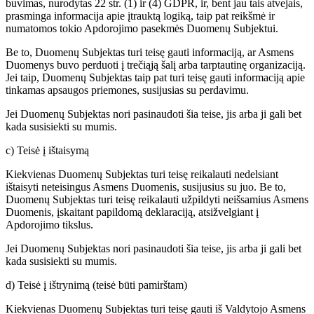
buvimas, nurodytas 22 str. (1) ir (4) GDPR, ir, bent jau tais atvejais,
prasminga informacija apie įtrauktą logiką, taip pat reikšmė ir
numatomos tokio Apdorojimo pasekmės Duomenų Subjektui.
Be to, Duomenų Subjektas turi teisę gauti informaciją, ar Asmens
Duomenys buvo perduoti į trečiąją šalį arba tarptautinę organizaciją.
Jei taip, Duomenų Subjektas taip pat turi teisę gauti informaciją apie
tinkamas apsaugos priemones, susijusias su perdavimu.
Jei Duomenų Subjektas nori pasinaudoti šia teise, jis arba ji gali bet
kada susisiekti su mumis.
c) Teisė į ištaisymą
Kiekvienas Duomenų Subjektas turi teisę reikalauti nedelsiant
ištaisyti neteisingus Asmens Duomenis, susijusius su juo. Be to,
Duomenų Subjektas turi teisę reikalauti užpildyti neišsamius Asmens
Duomenis, įskaitant papildomą deklaraciją, atsižvelgiant į
Apdorojimo tikslus.
Jei Duomenų Subjektas nori pasinaudoti šia teise, jis arba ji gali bet
kada susisiekti su mumis.
d) Teisė į ištrynimą (teisė būti pamirštam)
Kiekvienas Duomenų Subjektas turi teisę gauti iš Valdytojo Asmens