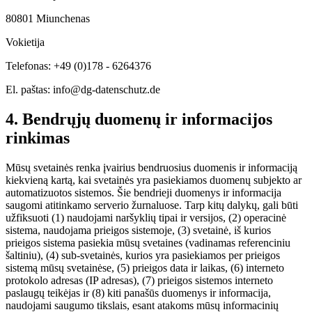
80801 Miunchenas
Vokietija
Telefonas: +49 (0)178 - 6264376
El. paštas: info@dg-datenschutz.de
4. Bendrųjų duomenų ir informacijos
rinkimas
Mūsų svetainės renka įvairius bendruosius duomenis ir informaciją
kiekvieną kartą, kai svetainės yra pasiekiamos duomenų subjekto ar
automatizuotos sistemos. Šie bendrieji duomenys ir informacija
saugomi atitinkamo serverio žurnaluose. Tarp kitų dalykų, gali būti
užfiksuoti (1) naudojami naršyklių tipai ir versijos, (2) operacinė
sistema, naudojama prieigos sistemoje, (3) svetainė, iš kurios
prieigos sistema pasiekia mūsų svetaines (vadinamas referenciniu
šaltiniu), (4) sub-svetainės, kurios yra pasiekiamos per prieigos
sistemą mūsų svetainėse, (5) prieigos data ir laikas, (6) interneto
protokolo adresas (IP adresas), (7) prieigos sistemos interneto
paslaugų teikėjas ir (8) kiti panašūs duomenys ir informacija,
naudojami saugumo tikslais, esant atakoms mūsų informacinių