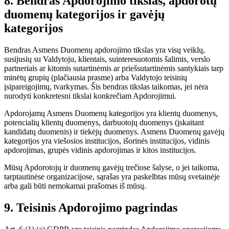
8. Bendras Apdorojimo tikslas, apdorotų
duomenų kategorijos ir gavėjų
kategorijos
Bendras Asmens Duomenų apdorojimo tikslas yra visų veiklų,
susijusių su Valdytoju, klientais, suinteresuotomis šalimis, verslo
partneriais ar kitomis sutartinėmis ar priešsutartinėmis santykiais tarp
minėtų grupių (plačiausia prasme) arba Valdytojo teisinių
įsipareigojimų, tvarkymas. Šis bendras tikslas taikomas, jei nėra
nurodyti konkretesni tikslai konkrečiam Apdorojimui.
Apdorojamų Asmens Duomenų kategorijos yra klientų duomenys,
potencialių klientų duomenys, darbuotojų duomenys (įskaitant
kandidatų duomenis) ir tiekėjų duomenys. Asmens Duomenų gavėjų
kategorijos yra viešosios institucijos, išorinės institucijos, vidinis
apdorojimas, grupės vidinis apdorojimas ir kitos institucijos.
Mūsų Apdorotojų ir duomenų gavėjų trečiose šalyse, o jei taikoma,
tarptautinėse organizacijose, sąrašas yra paskelbtas mūsų svetainėje
arba gali būti nemokamai prašomas iš mūsų.
9. Teisinis Apdorojimo pagrindas