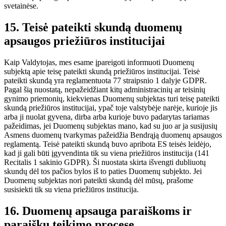
svetainėse.
15. Teisė pateikti skundą duomenų
apsaugos priežiūros institucijai
Kaip Valdytojas, mes esame įpareigoti informuoti Duomenų
subjektą apie teisę pateikti skundą priežiūros institucijai. Teisė
pateikti skundą yra reglamentuota 77 straipsnio 1 dalyje GDPR.
Pagal šią nuostatą, nepažeidžiant kitų administracinių ar teisinių
gynimo priemonių, kiekvienas Duomenų subjektas turi teisę pateikti
skundą priežiūros institucijai, ypač toje valstybėje narėje, kurioje jis
arba ji nuolat gyvena, dirba arba kurioje buvo padarytas tariamas
pažeidimas, jei Duomenų subjektas mano, kad su juo ar ja susijusių
Asmens duomenų tvarkymas pažeidžia Bendrąją duomenų apsaugos
reglamentą. Teisė pateikti skundą buvo apribota ES teisės leidėjo,
kad ji gali būti įgyvendinta tik su viena priežiūros institucija (141
Recitalis 1 sakinio GDPR). Ši nuostata skirta išvengti dubliuotų
skundų dėl tos pačios bylos iš to paties Duomenų subjekto. Jei
Duomenų subjektas nori pateikti skundą dėl mūsų, prašome
susisiekti tik su viena priežiūros institucija.
16. Duomenų apsauga paraiškoms ir
paraiškų teikimo procese