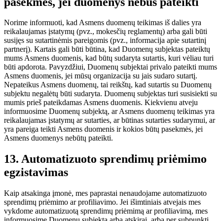
pasekmės, jei duomenys nebus pateikti
Norime informuoti, kad Asmens duomenų teikimas iš dalies yra
reikalaujamas įstatymų (pvz., mokesčių reglamentų) arba gali būti
susijęs su sutartinėmis pareigomis (pvz., informacija apie sutartinį
partnerį). Kartais gali būti būtina, kad Duomenų subjektas pateiktų
mums Asmens duomenis, kad būtų sudaryta sutartis, kuri vėliau turi
būti apdorota. Pavyzdžiui, Duomenų subjektai privalo pateikti mums
Asmens duomenis, jei mūsų organizacija su jais sudaro sutartį.
Nepateikus Asmens duomenų, tai reikštų, kad sutartis su Duomenų
subjektu negalėtų būti sudaryta. Duomenų subjektas turi susisiekti su
mumis prieš pateikdamas Asmens duomenis. Kiekvienu atveju
informuosime Duomenų subjektą, ar Asmens duomenų teikimas yra
reikalaujamas įstatymų ar sutarties, ar būtinas sutarties sudarymui, ar
yra pareiga teikti Asmens duomenis ir kokios būtų pasekmės, jei
Asmens duomenys nebūtų pateikti.
13. Automatizuoto sprendimų priėmimo
egzistavimas
Kaip atsakinga įmonė, mes paprastai nenaudojame automatizuoto
sprendimų priėmimo ar profiliavimo. Jei išimtiniais atvejais mes
vykdome automatizuotą sprendimų priėmimą ar profiliavimą, mes
informuosime Duomenų subjektą arba atskirai, arba per subpunktį