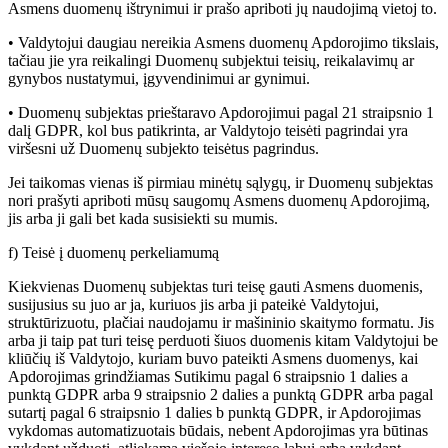
Asmens duomenų ištrynimui ir prašo apriboti jų naudojimą vietoj to.
• Valdytojui daugiau nereikia Asmens duomenų Apdorojimo tikslais,
tačiau jie yra reikalingi Duomenų subjektui teisių, reikalavimų ar
gynybos nustatymui, įgyvendinimui ar gynimui.
• Duomenų subjektas prieštaravo Apdorojimui pagal 21 straipsnio 1
dalį GDPR, kol bus patikrinta, ar Valdytojo teisėti pagrindai yra
viršesni už Duomenų subjekto teisėtus pagrindus.
Jei taikomas vienas iš pirmiau minėtų sąlygų, ir Duomenų subjektas
nori prašyti apriboti mūsų saugomų Asmens duomenų Apdorojimą,
jis arba ji gali bet kada susisiekti su mumis.
f) Teisė į duomenų perkeliamumą
Kiekvienas Duomenų subjektas turi teisę gauti Asmens duomenis,
susijusius su juo ar ja, kuriuos jis arba ji pateikė Valdytojui,
struktūrizuotu, plačiai naudojamu ir mašininio skaitymo formatu. Jis
arba ji taip pat turi teisę perduoti šiuos duomenis kitam Valdytojui be
kliūčių iš Valdytojo, kuriam buvo pateikti Asmens duomenys, kai
Apdorojimas grindžiamas Sutikimu pagal 6 straipsnio 1 dalies a
punktą GDPR arba 9 straipsnio 2 dalies a punktą GDPR arba pagal
sutartį pagal 6 straipsnio 1 dalies b punktą GDPR, ir Apdorojimas
vykdomas automatizuotais būdais, nebent Apdorojimas yra būtinas