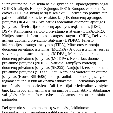
Ši privatumo politika skirta ne tik įgyvendinti įsipareigojimus pagal
GDPR ir laikytis Europos Sąjungos (ES) ir Europos ekonominės
erdvės (EEE) valstybių narių teisės aktų. Ši privatumo politika taip
pat skirta atitikti tokius teisės aktus kaip JK duomenų apsaugos
įstatymai (JK-GDPR), Šveicarijos federalinis duomenų apsaugos
įstatymas ir Šveicarijos duomenų apsaugos reglamentas (DSG,
DSV), Kalifornijos vartotojų privatumo įstatymas (CCPA/CPRA),
Kinijos asmens informacijos apsaugos įstatymas (PIPL), Delavero
asmens duomenų privatumo įstatymas (DPDPA), Tenesio
informacijos apsaugos įstatymas (TIPA), Minesotos vartotojų
duomenų privatumo įstatymas (MCDPA), Ajovos įstatymas, susijęs
su vartotojų duomenų apsauga (ICDPA), Merilando interneto
duomenų privatumo įstatymas (MODPA), Nebraskos duomenų
privatumo įstatymas (NDPA), Naujojo Hampšyro vartotojų
duomenų privatumo įstatymas (SB255), Naujojo Džersio duomenų
privatumo įstatymas (SB332), Pietų Karolinos vartotojų privatumo
įstatymas (House Bill 4696) ir kiti pasauliniai duomenų apsaugos
reglamentai ir turi būti aiškinama atitinkamai. Ši privatumo politika
turi būti aiškinama kiekvienai šaliai, valstijai ar federalinei valstybei
taip, kad naudojami terminai ir teisiniai pagrindai atitiktų atitinkamos
valstybės ar federalinės valstybės naudojamus terminus ir teisinius
pagrindus.
Dėl geresnio skaitomumo mūsų svetainėse, leidiniuose,
komunikacijoje ir privatumo politikoje vengiamas vienu metu