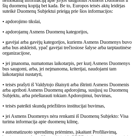
nemokamą informaciją apie jo/jos saugomus Asmens Duomenis ir
šių duomenų kopiją bet kada. Be to, Europos teisės aktų leidėjas
suteikė Duomenų Subjektui prieigą prie šios informacijos:
• apdorojimo tikslai,
• apdorojamų Asmens Duomenų kategorijos,
• gavėjai arba gavėjų kategorijos, kuriems Asmens Duomenys buvo
arba bus atskleisti, ypač gavėjai trečiosiose šalyse arba tarptautinėse
organizacijose,
• jei įmanoma, numatomas laikotarpis, per kurį Asmens Duomenys
bus saugomi, arba, jei neįmanoma, kriterijai, naudojami tam
laikotarpiui nustatyti,
• teisės prašyti iš Valdytojo ištaisyti arba ištrinti Asmens Duomenis
arba apriboti Asmens Duomenų apdorojimą, susijusį su Duomenų
Subjektu, arba prieštarauti tokiam Apdorojimui, buvimas,
• teisės pateikti skundą priežiūros institucijai buvimas,
• jei Asmens Duomenys nėra renkami iš Duomenų Subjekto: Visa
turima informacija apie duomenų kilmę,
• automatizuoto sprendimų priėmimo, įskaitant Profiliavimą,