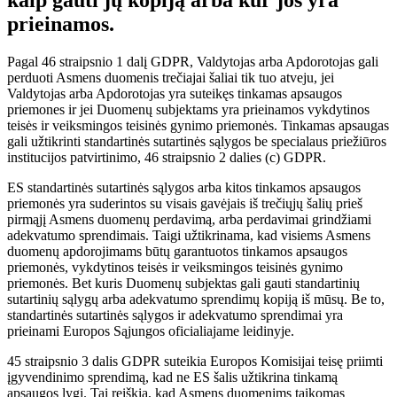
kaip gauti jų kopiją arba kur jos yra
prieinamos.
Pagal 46 straipsnio 1 dalį GDPR, Valdytojas arba Apdorotojas gali
perduoti Asmens duomenis trečiajai šaliai tik tuo atveju, jei
Valdytojas arba Apdorotojas yra suteikęs tinkamas apsaugos
priemones ir jei Duomenų subjektams yra prieinamos vykdytinos
teisės ir veiksmingos teisinės gynimo priemonės. Tinkamas apsaugas
gali užtikrinti standartinės sutartinės sąlygos be specialaus priežiūros
institucijos patvirtinimo, 46 straipsnio 2 dalies (c) GDPR.
ES standartinės sutartinės sąlygos arba kitos tinkamos apsaugos
priemonės yra suderintos su visais gavėjais iš trečiųjų šalių prieš
pirmąjį Asmens duomenų perdavimą, arba perdavimai grindžiami
adekvatumo sprendimais. Taigi užtikrinama, kad visiems Asmens
duomenų apdorojimams būtų garantuotos tinkamos apsaugos
priemonės, vykdytinos teisės ir veiksmingos teisinės gynimo
priemonės. Bet kuris Duomenų subjektas gali gauti standartinių
sutartinių sąlygų arba adekvatumo sprendimų kopiją iš mūsų. Be to,
standartinės sutartinės sąlygos ir adekvatumo sprendimai yra
prieinami Europos Sąjungos oficialiajame leidinyje.
45 straipsnio 3 dalis GDPR suteikia Europos Komisijai teisę priimti
įgyvendinimo sprendimą, kad ne ES šalis užtikrina tinkamą
apsaugos lygį. Tai reiškia, kad Asmens duomenims taikomas