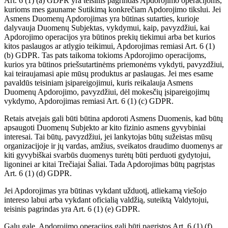
Art. 6 (1) (a) GDPR yra teisinis pagrindas Apdorojimo operacijoms,
kurioms mes gauname Sutikimą konkrečiam Apdorojimo tikslui. Jei
Asmens Duomenų Apdorojimas yra būtinas sutarties, kurioje
dalyvauja Duomenų Subjektas, vykdymui, kaip, pavyzdžiui, kai
Apdorojimo operacijos yra būtinos prekių tiekimui arba bet kurios
kitos paslaugos ar atlygio teikimui, Apdorojimas remiasi Art. 6 (1)
(b) GDPR. Tas pats taikoma tokioms Apdorojimo operacijoms,
kurios yra būtinos priešsutartinėms priemonėms vykdyti, pavyzdžiui,
kai teiraujamasi apie mūsų produktus ar paslaugas. Jei mes esame
pavaldūs teisiniam įsipareigojimui, kuris reikalauja Asmens
Duomenų Apdorojimo, pavyzdžiui, dėl mokesčių įsipareigojimų
vykdymo, Apdorojimas remiasi Art. 6 (1) (c) GDPR.
Retais atvejais gali būti būtina apdoroti Asmens Duomenis, kad būtų
apsaugoti Duomenų Subjekto ar kito fizinio asmens gyvybiniai
interesai. Tai būtų, pavyzdžiui, jei lankytojas būtų sužeistas mūsų
organizacijoje ir jų vardas, amžius, sveikatos draudimo duomenys ar
kiti gyvybiškai svarbūs duomenys turėtų būti perduoti gydytojui,
ligoninei ar kitai Trečiajai Šaliai. Tada Apdorojimas būtų pagrįstas
Art. 6 (1) (d) GDPR.
Jei Apdorojimas yra būtinas vykdant užduotį, atliekamą viešojo
intereso labui arba vykdant oficialią valdžią, suteiktą Valdytojui,
teisinis pagrindas yra Art. 6 (1) (e) GDPR.
Galų gale, Apdorojimo operacijos gali būti pagrįstos Art. 6 (1) (f)