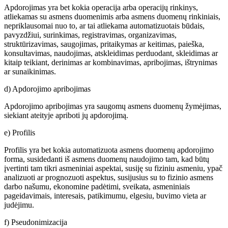
Apdorojimas yra bet kokia operacija arba operacijų rinkinys,
atliekamas su asmens duomenimis arba asmens duomenų rinkiniais,
nepriklausomai nuo to, ar tai atliekama automatizuotais būdais,
pavyzdžiui, surinkimas, registravimas, organizavimas,
struktūrizavimas, saugojimas, pritaikymas ar keitimas, paieška,
konsultavimas, naudojimas, atskleidimas perduodant, skleidimas ar
kitaip teikiant, derinimas ar kombinavimas, apribojimas, ištrynimas
ar sunaikinimas.
d) Apdorojimo apribojimas
Apdorojimo apribojimas yra saugomų asmens duomenų žymėjimas,
siekiant ateityje apriboti jų apdorojimą.
e) Profilis
Profilis yra bet kokia automatizuota asmens duomenų apdorojimo
forma, susidedanti iš asmens duomenų naudojimo tam, kad būtų
įvertinti tam tikri asmeniniai aspektai, susiję su fiziniu asmeniu, ypač
analizuoti ar prognozuoti aspektus, susijusius su to fizinio asmens
darbo našumu, ekonomine padėtimi, sveikata, asmeniniais
pageidavimais, interesais, patikimumu, elgesiu, buvimo vieta ar
judėjimu.
f) Pseudonimizacija