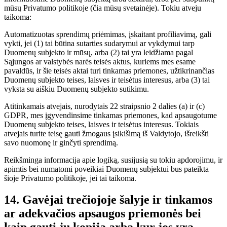
mūsų Privatumo politikoje (čia mūsų svetainėje). Tokiu atveju
taikoma:
Automatizuotas sprendimų priėmimas, įskaitant profiliavimą, gali
vykti, jei (1) tai būtina sutarties sudarymui ar vykdymui tarp
Duomenų subjekto ir mūsų, arba (2) tai yra leidžiama pagal
Sąjungos ar valstybės narės teisės aktus, kuriems mes esame
pavaldūs, ir šie teisės aktai turi tinkamas priemones, užtikrinančias
Duomenų subjekto teises, laisves ir teisėtus interesus, arba (3) tai
vyksta su aiškiu Duomenų subjekto sutikimu.
Atitinkamais atvejais, nurodytais 22 straipsnio 2 dalies (a) ir (c)
GDPR, mes įgyvendinsime tinkamas priemones, kad apsaugotume
Duomenų subjekto teises, laisves ir teisėtus interesus. Tokiais
atvejais turite teisę gauti žmogaus įsikišimą iš Valdytojo, išreikšti
savo nuomonę ir ginčyti sprendimą.
Reikšminga informacija apie logiką, susijusią su tokiu apdorojimu, ir
apimtis bei numatomi poveikiai Duomenų subjektui bus pateikta
šioje Privatumo politikoje, jei tai taikoma.
14. Gavėjai trečiojoje šalyje ir tinkamos
ar adekvačios apsaugos priemonės bei