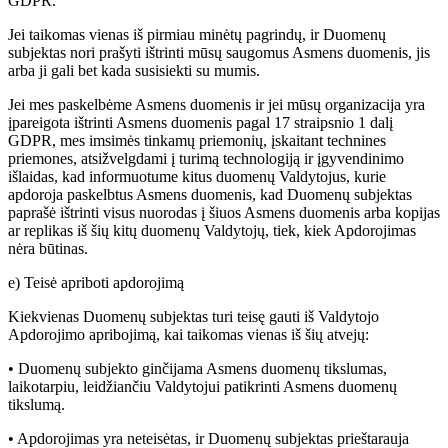
GDPR.
Jei taikomas vienas iš pirmiau minėtų pagrindų, ir Duomenų
subjektas nori prašyti ištrinti mūsų saugomus Asmens duomenis, jis
arba ji gali bet kada susisiekti su mumis.
Jei mes paskelbėme Asmens duomenis ir jei mūsų organizacija yra
įpareigota ištrinti Asmens duomenis pagal 17 straipsnio 1 dalį
GDPR, mes imsimės tinkamų priemonių, įskaitant technines
priemones, atsižvelgdami į turimą technologiją ir įgyvendinimo
išlaidas, kad informuotume kitus duomenų Valdytojus, kurie
apdoroja paskelbtus Asmens duomenis, kad Duomenų subjektas
paprašė ištrinti visus nuorodas į šiuos Asmens duomenis arba kopijas
ar replikas iš šių kitų duomenų Valdytojų, tiek, kiek Apdorojimas
nėra būtinas.
e) Teisė apriboti apdorojimą
Kiekvienas Duomenų subjektas turi teisę gauti iš Valdytojo
Apdorojimo apribojimą, kai taikomas vienas iš šių atvejų:
• Duomenų subjekto ginčijama Asmens duomenų tikslumas,
laikotarpiu, leidžiančiu Valdytojui patikrinti Asmens duomenų
tikslumą.
• Apdorojimas yra neteisėtas, ir Duomenų subjektas prieštarauja