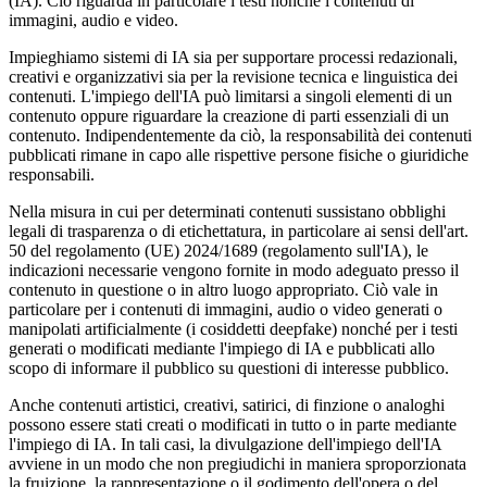
(IA). Ciò riguarda in particolare i testi nonché i contenuti di
immagini, audio e video.
Impieghiamo sistemi di IA sia per supportare processi redazionali,
creativi e organizzativi sia per la revisione tecnica e linguistica dei
contenuti. L'impiego dell'IA può limitarsi a singoli elementi di un
contenuto oppure riguardare la creazione di parti essenziali di un
contenuto. Indipendentemente da ciò, la responsabilità dei contenuti
pubblicati rimane in capo alle rispettive persone fisiche o giuridiche
responsabili.
Nella misura in cui per determinati contenuti sussistano obblighi
legali di trasparenza o di etichettatura, in particolare ai sensi dell'art.
50 del regolamento (UE) 2024/1689 (regolamento sull'IA), le
indicazioni necessarie vengono fornite in modo adeguato presso il
contenuto in questione o in altro luogo appropriato. Ciò vale in
particolare per i contenuti di immagini, audio o video generati o
manipolati artificialmente (i cosiddetti deepfake) nonché per i testi
generati o modificati mediante l'impiego di IA e pubblicati allo
scopo di informare il pubblico su questioni di interesse pubblico.
Anche contenuti artistici, creativi, satirici, di finzione o analoghi
possono essere stati creati o modificati in tutto o in parte mediante
l'impiego di IA. In tali casi, la divulgazione dell'impiego dell'IA
avviene in un modo che non pregiudichi in maniera sproporzionata
la fruizione, la rappresentazione o il godimento dell'opera o del