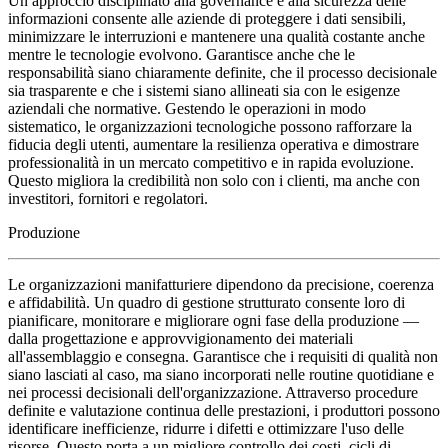
Un approccio disciplinato alla governance e alla sicurezza delle
informazioni consente alle aziende di proteggere i dati sensibili,
minimizzare le interruzioni e mantenere una qualità costante anche
mentre le tecnologie evolvono. Garantisce anche che le
responsabilità siano chiaramente definite, che il processo decisionale
sia trasparente e che i sistemi siano allineati sia con le esigenze
aziendali che normative. Gestendo le operazioni in modo
sistematico, le organizzazioni tecnologiche possono rafforzare la
fiducia degli utenti, aumentare la resilienza operativa e dimostrare
professionalità in un mercato competitivo e in rapida evoluzione.
Questo migliora la credibilità non solo con i clienti, ma anche con
investitori, fornitori e regolatori.
Produzione
Le organizzazioni manifatturiere dipendono da precisione, coerenza
e affidabilità. Un quadro di gestione strutturato consente loro di
pianificare, monitorare e migliorare ogni fase della produzione —
dalla progettazione e approvvigionamento dei materiali
all'assemblaggio e consegna. Garantisce che i requisiti di qualità non
siano lasciati al caso, ma siano incorporati nelle routine quotidiane e
nei processi decisionali dell'organizzazione. Attraverso procedure
definite e valutazione continua delle prestazioni, i produttori possono
identificare inefficienze, ridurre i difetti e ottimizzare l'uso delle
risorse. Questo porta a un migliore controllo dei costi, cicli di