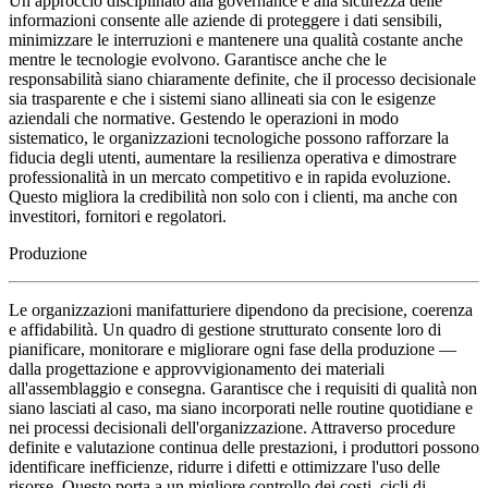
Un approccio disciplinato alla governance e alla sicurezza delle
informazioni consente alle aziende di proteggere i dati sensibili,
minimizzare le interruzioni e mantenere una qualità costante anche
mentre le tecnologie evolvono. Garantisce anche che le
responsabilità siano chiaramente definite, che il processo decisionale
sia trasparente e che i sistemi siano allineati sia con le esigenze
aziendali che normative. Gestendo le operazioni in modo
sistematico, le organizzazioni tecnologiche possono rafforzare la
fiducia degli utenti, aumentare la resilienza operativa e dimostrare
professionalità in un mercato competitivo e in rapida evoluzione.
Questo migliora la credibilità non solo con i clienti, ma anche con
investitori, fornitori e regolatori.
Produzione
Le organizzazioni manifatturiere dipendono da precisione, coerenza
e affidabilità. Un quadro di gestione strutturato consente loro di
pianificare, monitorare e migliorare ogni fase della produzione —
dalla progettazione e approvvigionamento dei materiali
all'assemblaggio e consegna. Garantisce che i requisiti di qualità non
siano lasciati al caso, ma siano incorporati nelle routine quotidiane e
nei processi decisionali dell'organizzazione. Attraverso procedure
definite e valutazione continua delle prestazioni, i produttori possono
identificare inefficienze, ridurre i difetti e ottimizzare l'uso delle
risorse. Questo porta a un migliore controllo dei costi, cicli di