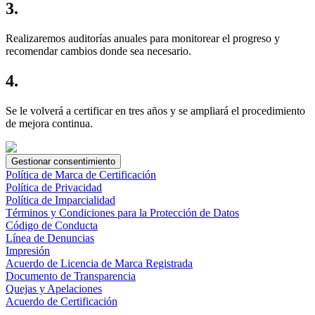
3.
Realizaremos auditorías anuales para monitorear el progreso y
recomendar cambios donde sea necesario.
4.
Se le volverá a certificar en tres años y se ampliará el procedimiento
de mejora continua.
Gestionar consentimiento
Política de Marca de Certificación
Política de Privacidad
Política de Imparcialidad
Términos y Condiciones para la Protección de Datos
Código de Conducta
Línea de Denuncias
Impresión
Acuerdo de Licencia de Marca Registrada
Documento de Transparencia
Quejas y Apelaciones
Acuerdo de Certificación