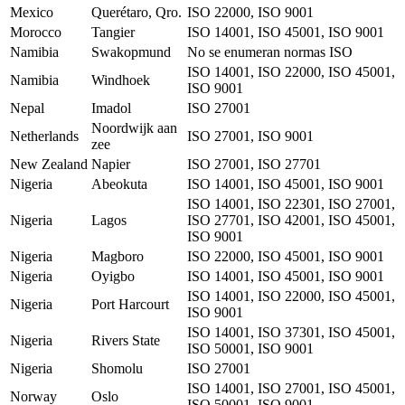
Mexico
Querétaro, Qro.
ISO 22000, ISO 9001
Morocco
Tangier
ISO 14001, ISO 45001, ISO 9001
Namibia
Swakopmund
No se enumeran normas ISO
ISO 14001, ISO 22000, ISO 45001,
Namibia
Windhoek
ISO 9001
Nepal
Imadol
ISO 27001
Noordwijk aan
Netherlands
ISO 27001, ISO 9001
zee
New Zealand
Napier
ISO 27001, ISO 27701
Nigeria
Abeokuta
ISO 14001, ISO 45001, ISO 9001
ISO 14001, ISO 22301, ISO 27001,
Nigeria
Lagos
ISO 27701, ISO 42001, ISO 45001,
ISO 9001
Nigeria
Magboro
ISO 22000, ISO 45001, ISO 9001
Nigeria
Oyigbo
ISO 14001, ISO 45001, ISO 9001
ISO 14001, ISO 22000, ISO 45001,
Nigeria
Port Harcourt
ISO 9001
ISO 14001, ISO 37301, ISO 45001,
Nigeria
Rivers State
ISO 50001, ISO 9001
Nigeria
Shomolu
ISO 27001
ISO 14001, ISO 27001, ISO 45001,
Norway
Oslo
ISO 50001, ISO 9001