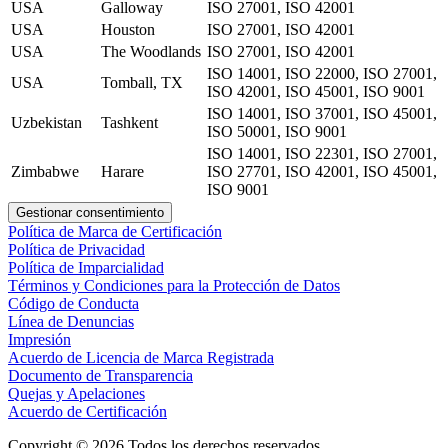
USA
Galloway
ISO 27001, ISO 42001
USA
Houston
ISO 27001, ISO 42001
USA
The Woodlands
ISO 27001, ISO 42001
ISO 14001, ISO 22000, ISO 27001,
USA
Tomball, TX
ISO 42001, ISO 45001, ISO 9001
ISO 14001, ISO 37001, ISO 45001,
Uzbekistan
Tashkent
ISO 50001, ISO 9001
ISO 14001, ISO 22301, ISO 27001,
Zimbabwe
Harare
ISO 27701, ISO 42001, ISO 45001,
ISO 9001
Gestionar consentimiento
Política de Marca de Certificación
Política de Privacidad
Política de Imparcialidad
Términos y Condiciones para la Protección de Datos
Código de Conducta
Línea de Denuncias
Impresión
Acuerdo de Licencia de Marca Registrada
Documento de Transparencia
Quejas y Apelaciones
Acuerdo de Certificación
Copyright © 2026 Todos los derechos reservados.