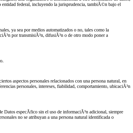
o entidad federal, incluyendo la jurisprudencia, tambiÃ©n bajo el
nales, ya sea por medios automatizados o no, tales como la
aciÃ³n por transmisiÃ³n, difusiÃ³n o de otro modo poner a
o.
iertos aspectos personales relacionados con una persona natural, en
ferencias personales, intereses, fiabilidad, comportamiento, ubicaciÃ³n
e Datos especÃ­fico sin el uso de informaciÃ³n adicional, siempre
sonales no se atribuyan a una persona natural identificada o