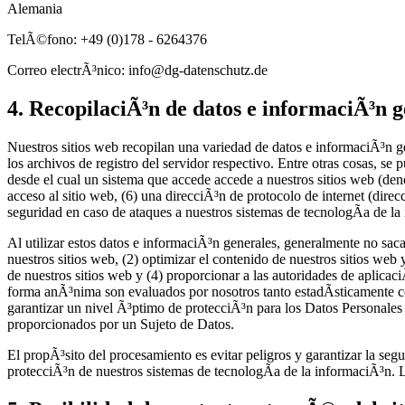
Alemania
TelÃ©fono: +49 (0)178 - 6264376
Correo electrÃ³nico: info@dg-datenschutz.de
4. RecopilaciÃ³n de datos e informaciÃ³n 
Nuestros sitios web recopilan una variedad de datos e informaciÃ³n 
los archivos de registro del servidor respectivo. Entre otras cosas, se 
desde el cual un sistema que accede accede a nuestros sitios web (den
acceso al sitio web, (6) una direcciÃ³n de protocolo de internet (direc
seguridad en caso de ataques a nuestros sistemas de tecnologÃ­a de la
Al utilizar estos datos e informaciÃ³n generales, generalmente no sac
nuestros sitios web, (2) optimizar el contenido de nuestros sitios web 
de nuestros sitios web y (4) proporcionar a las autoridades de aplica
forma anÃ³nima son evaluados por nosotros tanto estadÃ­sticamente co
garantizar un nivel Ã³ptimo de protecciÃ³n para los Datos Personales 
proporcionados por un Sujeto de Datos.
El propÃ³sito del procesamiento es evitar peligros y garantizar la se
protecciÃ³n de nuestros sistemas de tecnologÃ­a de la informaciÃ³n. L