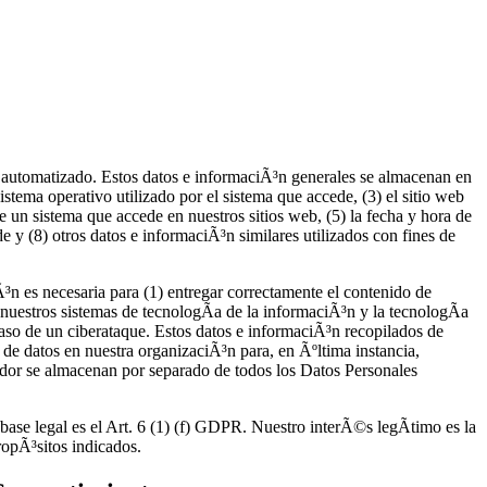
 automatizado. Estos datos e informaciÃ³n generales se almacenan en
sistema operativo utilizado por el sistema que accede, (3) el sitio web
 un sistema que accede en nuestros sitios web, (5) la fecha y hora de
de y (8) otros datos e informaciÃ³n similares utilizados con fines de
³n es necesaria para (1) entregar correctamente el contenido de
e nuestros sistemas de tecnologÃ­a de la informaciÃ³n y la tecnologÃ­a
caso de un ciberataque. Estos datos e informaciÃ³n recopilados de
de datos en nuestra organizaciÃ³n para, en Ãºltima instancia,
vidor se almacenan por separado de todos los Datos Personales
base legal es el Art. 6 (1) (f) GDPR. Nuestro interÃ©s legÃ­timo es la
ropÃ³sitos indicados.