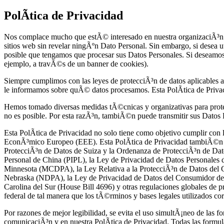
PolÃ­tica de Privacidad
Nos complace mucho que estÃ© interesado en nuestra organizaciÃ³n. L
sitios web sin revelar ningÃºn Dato Personal. Sin embargo, si desea ut
posible que tengamos que procesar sus Datos Personales. Si deseamos
ejemplo, a travÃ©s de un banner de cookies).
Siempre cumplimos con las leyes de protecciÃ³n de datos aplicables 
le informamos sobre quÃ© datos procesamos. Esta PolÃ­tica de Priv
Hemos tomado diversas medidas tÃ©cnicas y organizativas para protege
no es posible. Por esta razÃ³n, tambiÃ©n puede transmitir sus Datos P
Esta PolÃ­tica de Privacidad no solo tiene como objetivo cumplir co
EconÃ³mico Europeo (EEE). Esta PolÃ­tica de Privacidad tambiÃ©n t
ProtecciÃ³n de Datos de Suiza y la Ordenanza de ProtecciÃ³n de D
Personal de China (PIPL), la Ley de Privacidad de Datos Personale
Minnesota (MCDPA), la Ley Relativa a la ProtecciÃ³n de Datos del
Nebraska (NDPA), la Ley de Privacidad de Datos del Consumidor de
Carolina del Sur (House Bill 4696) y otras regulaciones globales de pr
federal de tal manera que los tÃ©rminos y bases legales utilizados cor
Por razones de mejor legibilidad, se evita el uso simultÃ¡neo de las f
comunicaciÃ³n y en nuestra PolÃ­tica de Privacidad. Todas las formul