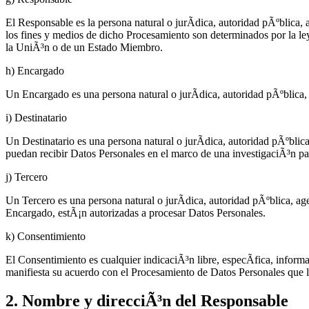
El Responsable es la persona natural o jurÃ­dica, autoridad pÃºblica
los fines y medios de dicho Procesamiento son determinados por la le
la UniÃ³n o de un Estado Miembro.
h) Encargado
Un Encargado es una persona natural o jurÃ­dica, autoridad pÃºblica
i) Destinatario
Un Destinatario es una persona natural o jurÃ­dica, autoridad pÃºblic
puedan recibir Datos Personales en el marco de una investigaciÃ³n pa
j) Tercero
Un Tercero es una persona natural o jurÃ­dica, autoridad pÃºblica, ag
Encargado, estÃ¡n autorizadas a procesar Datos Personales.
k) Consentimiento
El Consentimiento es cualquier indicaciÃ³n libre, especÃ­fica, inform
manifiesta su acuerdo con el Procesamiento de Datos Personales que l
2. Nombre y direcciÃ³n del Responsable