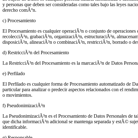
y personas que deben ser consideradas como tales bajo las leyes nacio
derecho comÃºn.
c) Procesamiento
El Procesamiento es cualquier operaciÃ³n o conjunto de operaciones q
recolecciÃ³n, grabaciÃ³n, organizaciÃ³n, estructuraciÃ³n, almacenami
disposiciÃ³n, alineaciÃ³n o combinaciÃ³n, restricciÃ³n, borrado o de
d) RestricciÃ³n del Procesamiento
La RestricciÃ³n del Procesamiento es la marcaciÃ³n de Datos Personal
e) Perfilado
El Perfilado es cualquier forma de Procesamiento automatizado de Dat
particular para analizar o predecir aspectos relacionados con el rendi
o movimientos.
f) PseudonimizaciÃ³n
La PseudonimizaciÃ³n es el Procesamiento de Datos Personales de tal 
que dicha informaciÃ³n adicional se mantenga separada y estÃ© sujeta
identificable.
g) Responsable