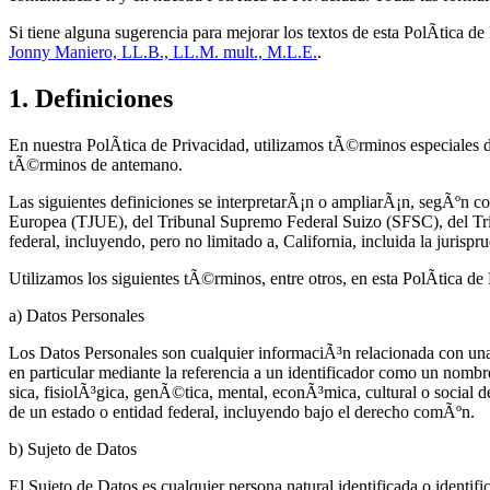
Si tiene alguna sugerencia para mejorar los textos de esta PolÃ­tica 
Jonny Maniero, LL.B., LL.M. mult., M.L.E.
.
1. Definiciones
En nuestra PolÃ­tica de Privacidad, utilizamos tÃ©rminos especiales d
tÃ©rminos de antemano.
Las siguientes definiciones se interpretarÃ¡n o ampliarÃ¡n, segÃºn c
Europea (TJUE), del Tribunal Supremo Federal Suizo (SFSC), del Tri
federal, incluyendo, pero no limitado a, California, incluida la juris
Utilizamos los siguientes tÃ©rminos, entre otros, en esta PolÃ­tica de
a) Datos Personales
Los Datos Personales son cualquier informaciÃ³n relacionada con una pe
en particular mediante la referencia a un identificador como un nombr
sica, fisiolÃ³gica, genÃ©tica, mental, econÃ³mica, cultural o social d
de un estado o entidad federal, incluyendo bajo el derecho comÃºn.
b) Sujeto de Datos
El Sujeto de Datos es cualquier persona natural identificada o identi