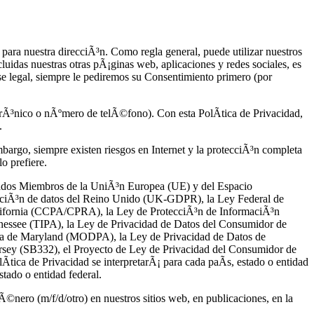
ara nuestra direcciÃ³n. Como regla general, puede utilizar nuestros
luidas nuestras otras pÃ¡ginas web, aplicaciones y redes sociales, es
e legal, siempre le pediremos su Consentimiento primero (por
trÃ³nico o nÃºmero de telÃ©fono). Con esta PolÃ­tica de Privacidad,
.
argo, siempre existen riesgos en Internet y la protecciÃ³n completa
o prefiere.
Estados Miembros de la UniÃ³n Europea (UE) y del Espacio
ecciÃ³n de datos del Reino Unido (UK-GDPR), la Ley Federal de
lifornia (CCPA/CPRA), la Ley de ProtecciÃ³n de InformaciÃ³n
nessee (TIPA), la Ley de Privacidad de Datos del Consumidor de
ea de Maryland (MODPA), la Ley de Privacidad de Datos de
sey (SB332), el Proyecto de Ley de Privacidad del Consumidor de
Ã­tica de Privacidad se interpretarÃ¡ para cada paÃ­s, estado o entidad
stado o entidad federal.
Ã©nero (m/f/d/otro) en nuestros sitios web, en publicaciones, en la