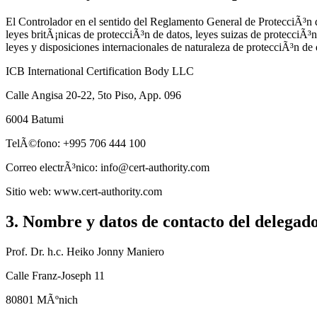
El Controlador en el sentido del Reglamento General de ProtecciÃ³n
leyes britÃ¡nicas de protecciÃ³n de datos, leyes suizas de protecci
leyes y disposiciones internacionales de naturaleza de protecciÃ³n de 
ICB International Certification Body LLC
Calle Angisa 20-22, 5to Piso, App. 096
6004 Batumi
TelÃ©fono: +995 706 444 100
Correo electrÃ³nico: info@cert-authority.com
Sitio web: www.cert-authority.com
3. Nombre y datos de contacto del delegado
Prof. Dr. h.c. Heiko Jonny Maniero
Calle Franz-Joseph 11
80801 MÃºnich