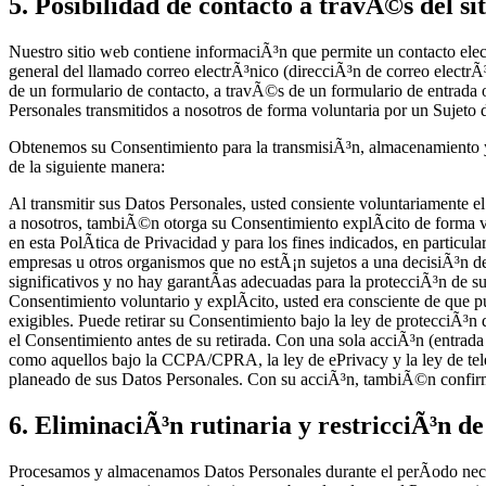
5. Posibilidad de contacto a travÃ©s del si
Nuestro sitio web contiene informaciÃ³n que permite un contacto el
general del llamado correo electrÃ³nico (direcciÃ³n de correo elect
de un formulario de contacto, a travÃ©s de un formulario de entrada 
Personales transmitidos a nosotros de forma voluntaria por un Sujeto 
Obtenemos su Consentimiento para la transmisiÃ³n, almacenamiento y 
de la siguiente manera:
Al transmitir sus Datos Personales, usted consiente voluntariamente el
a nosotros, tambiÃ©n otorga su Consentimiento explÃ­cito de forma vo
en esta PolÃ­tica de Privacidad y para los fines indicados, en particul
empresas u otros organismos que no estÃ¡n sujetos a una decisiÃ³n de a
significativos y no hay garantÃ­as adecuadas para la protecciÃ³n de
Consentimiento voluntario y explÃ­cito, usted era consciente de que 
exigibles. Puede retirar su Consentimiento bajo la ley de protecciÃ³n
el Consentimiento antes de su retirada. Con una sola acciÃ³n (entrad
como aquellos bajo la CCPA/CPRA, la ley de ePrivacy y la ley de telem
planeado de sus Datos Personales. Con su acciÃ³n, tambiÃ©n confirma
6. EliminaciÃ³n rutinaria y restricciÃ³n d
Procesamos y almacenamos Datos Personales durante el perÃ­odo necesar