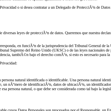
de Privacidad o si desea contratar a un Delegado de ProtecciÃ³n de Dato
e diversas leyes de protecciÃ³n de datos. Queremos que nuestra declara
orresponda, en funciÃ³n de la jurisprudencia del Tribunal General de l
bunal Supremo del Reino Unido (UKSC) o de las leyes nacionales de pr
prudencia, tambiÃ©n bajo el derecho comÃºn, si esto es necesario para la 
 Privacidad:
rsona natural identificada o identificable. Una persona natural identifi
e, un nÃºmero de identificaciÃ³n, datos de ubicaciÃ³n, un identificador
e esa persona natural, o que debe ser considerada como tal bajo la legis
ficable cuyos Datos Personales son procesados por el Responsable, un En