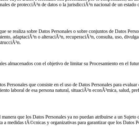
nales de protecciÃ³n de datos o la jurisdicciÃ³n nacional de un estado 
ue se realiza sobre Datos Personales o sobre conjuntos de Datos Perso
ento, adaptaciÃ³n o alteraciÃ³n, recuperaciÃ³n, consulta, uso, divulg
strucciÃ³n.
es almacenados con el objetivo de limitar su Procesamiento en el futur
os Personales que consiste en el uso de Datos Personales para evaluar c
miento laboral de esa persona natural, situaciÃ³n econÃ³mica, salud, pre
manera que los Datos Personales ya no puedan atribuirse a un Sujeto d
 a medidas tÃ©cnicas y organizativas para garantizar que los Datos Per