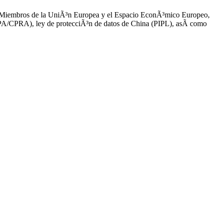
dos Miembros de la UniÃ³n Europea y el Espacio EconÃ³mico Europeo,
CCPA/CPRA), ley de protecciÃ³n de datos de China (PIPL), asÃ­ como