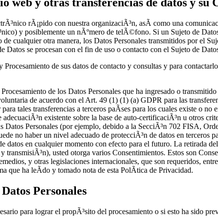
tio web y otras transferencias de datos y su
ectrÃ³nico rÃ¡pido con nuestra organizaciÃ³n, asÃ­ como una comunica
rÃ³nico) y posiblemente un nÃºmero de telÃ©fono. Si un Sujeto de Datos
o de cualquier otra manera, los Datos Personales transmitidos por el 
de Datos se procesan con el fin de uso o contacto con el Sujeto de Dato
Procesamiento de sus datos de contacto y consultas y para contactarlo 
 Procesamiento de los Datos Personales que ha ingresado o transmitido co
luntaria de acuerdo con el Art. 49 (1) (1) (a) GDPR para las transferen
ar para tales transferencias a terceros paÃ­ses para los cuales existe o 
decuaciÃ³n existente sobre la base de auto-certificaciÃ³n u otros crite
 sus Datos Personales (por ejemplo, debido a la SecciÃ³n 702 FISA, O
puede no haber un nivel adecuado de protecciÃ³n de datos en terceros p
 de datos en cualquier momento con efecto para el futuro. La retirada d
a y transmisiÃ³n), usted otorga varios Consentimientos. Estos son Cons
edios, y otras legislaciones internacionales, que son requeridos, entre
 que ha leÃ­do y tomado nota de esta PolÃ­tica de Privacidad.
e Datos Personales
io para lograr el propÃ³sito del procesamiento o si esto ha sido previs