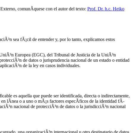
s Externo, comunÃ­quese con el autor del texto:
Prof. Dr. h.c. Heiko
ciÃ³n sea fÃ¡cil de entender y, por lo tanto, explicamos estos
a UniÃ³n Europea (EGC), del Tribunal de Justicia de la UniÃ³n
otecciÃ³n de datos o jurisprudencia nacional de un estado o entidad
aplicaciÃ³n de la ley en casos individuales.
cable es aquella que puede ser identificada, directa o indirectamente,
 en lÃ­nea o a uno o mÃ¡s factores especÃ­ficos de la identidad fÃ­
laciÃ³n nacional de protecciÃ³n de datos o la jurisdicciÃ³n nacional
cargado, una organizaciÃ³n internacional u otro destinatario de datos,