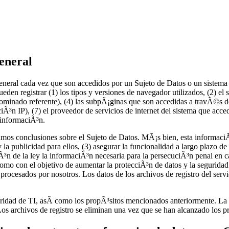
general
general cada vez que son accedidos por un Sujeto de Datos o un sistema
pueden registrar (1) los tipos y versiones de navegador utilizados, (2) el 
ominado referente), (4) las subpÃ¡ginas que son accedidas a travÃ©s de
ciÃ³n IP), (7) el proveedor de servicios de internet del sistema que acce
 informaciÃ³n.
amos conclusiones sobre el Sujeto de Datos. MÃ¡s bien, esta informaciÃ
y la publicidad para ellos, (3) asegurar la funcionalidad a largo plazo d
ciÃ³n de la ley la informaciÃ³n necesaria para la persecuciÃ³n penal en 
mo con el objetivo de aumentar la protecciÃ³n de datos y la seguridad 
procesados por nosotros. Los datos de los archivos de registro del ser
guridad de TI, asÃ­ como los propÃ³sitos mencionados anteriormente. La 
os archivos de registro se eliminan una vez que se han alcanzado los p