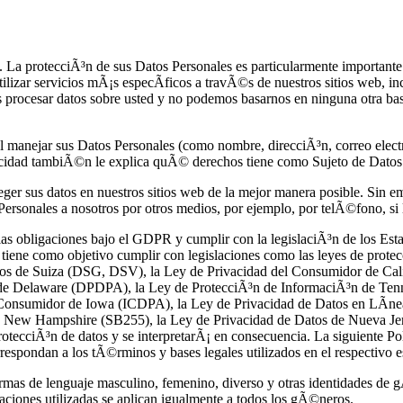
a protecciÃ³n de sus Datos Personales es particularmente importante p
ilizar servicios mÃ¡s especÃ­ficos a travÃ©s de nuestros sitios web, inc
 procesar datos sobre usted y no podemos basarnos en ninguna otra bas
al manejar sus Datos Personales (como nombre, direcciÃ³n, correo elec
acidad tambiÃ©n le explica quÃ© derechos tiene como Sujeto de Datos
r sus datos en nuestros sitios web de la mejor manera posible. Sin emb
ersonales a nosotros por otros medios, por ejemplo, por telÃ©fono, si l
n las obligaciones bajo el GDPR y cumplir con la legislaciÃ³n de los 
iene como objetivo cumplir con legislaciones como las leyes de prot
atos de Suiza (DSG, DSV), la Ley de Privacidad del Consumidor de Ca
s de Delaware (DPDPA), la Ley de ProtecciÃ³n de InformaciÃ³n de Ten
 Consumidor de Iowa (ICDPA), la Ley de Privacidad de Datos en LÃ­n
 New Hampshire (SB255), la Ley de Privacidad de Datos de Nueva Jer
otecciÃ³n de datos y se interpretarÃ¡ en consecuencia. La siguiente Pol
respondan a los tÃ©rminos y bases legales utilizados en el respectivo e
ormas de lenguaje masculino, femenino, diverso y otras identidades de g
aciones utilizadas se aplican igualmente a todos los gÃ©neros.