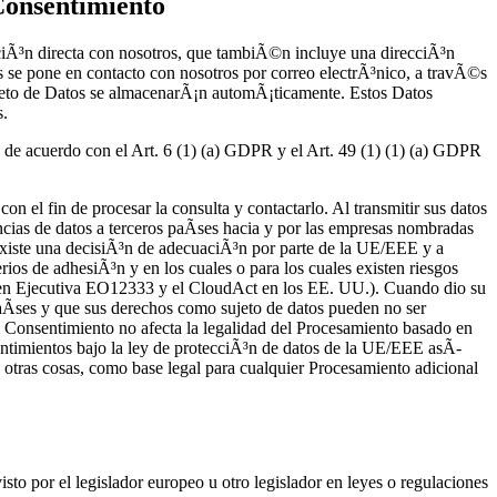
 Consentimiento
ciÃ³n directa con nosotros, que tambiÃ©n incluye una direcciÃ³n
 se pone en contacto con nosotros por correo electrÃ³nico, a travÃ©s
Sujeto de Datos se almacenarÃ¡n automÃ¡ticamente. Estos Datos
s.
de acuerdo con el Art. 6 (1) (a) GDPR y el Art. 49 (1) (1) (a) GDPR
n el fin de procesar la consulta y contactarlo. Al transmitir sus datos
cias de datos a terceros paÃ­ses hacia y por las empresas nombradas
no existe una decisiÃ³n de adecuaciÃ³n por parte de la UE/EEE y a
rios de adhesiÃ³n y en los cuales o para los cuales existen riesgos
rden Ejecutiva EO12333 y el CloudAct en los EE. UU.). Cuando dio su
aÃ­ses y que sus derechos como sujeto de datos pueden no ser
el Consentimiento no afecta la legalidad del Procesamiento basado en
entimientos bajo la ley de protecciÃ³n de datos de la UE/EEE asÃ­
 otras cosas, como base legal para cualquier Procesamiento adicional
to por el legislador europeo u otro legislador en leyes o regulaciones