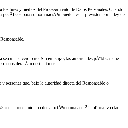
ina los fines y medios del Procesamiento de Datos Personales. Cuando
especÃ­ficos para su nominaciÃ³n pueden estar previstos por la ley de
l Responsable.
ya sea un Tercero o no. Sin embargo, las autoridades pÃºblicas que
se considerarÃ¡n destinatarios.
 y personas que, bajo la autoridad directa del Responsable o
©l o ella, mediante una declaraciÃ³n o una acciÃ³n afirmativa clara,