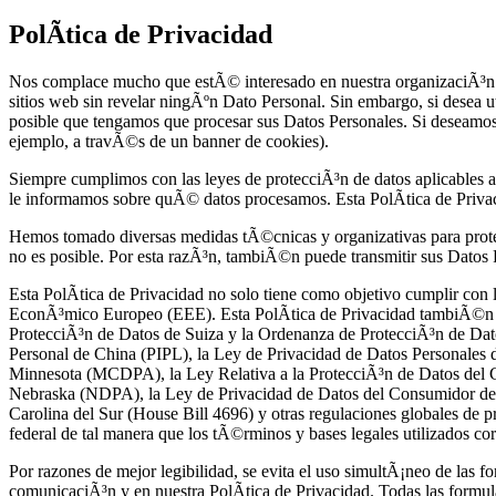
PolÃ­tica de Privacidad
Nos complace mucho que estÃ© interesado en nuestra organizaciÃ³n. L
sitios web sin revelar ningÃºn Dato Personal. Sin embargo, si desea ut
posible que tengamos que procesar sus Datos Personales. Si deseamos
ejemplo, a travÃ©s de un banner de cookies).
Siempre cumplimos con las leyes de protecciÃ³n de datos aplicables 
le informamos sobre quÃ© datos procesamos. Esta PolÃ­tica de Priv
Hemos tomado diversas medidas tÃ©cnicas y organizativas para protege
no es posible. Por esta razÃ³n, tambiÃ©n puede transmitir sus Datos P
Esta PolÃ­tica de Privacidad no solo tiene como objetivo cumplir co
EconÃ³mico Europeo (EEE). Esta PolÃ­tica de Privacidad tambiÃ©n t
ProtecciÃ³n de Datos de Suiza y la Ordenanza de ProtecciÃ³n de D
Personal de China (PIPL), la Ley de Privacidad de Datos Personale
Minnesota (MCDPA), la Ley Relativa a la ProtecciÃ³n de Datos del
Nebraska (NDPA), la Ley de Privacidad de Datos del Consumidor de
Carolina del Sur (House Bill 4696) y otras regulaciones globales de pr
federal de tal manera que los tÃ©rminos y bases legales utilizados cor
Por razones de mejor legibilidad, se evita el uso simultÃ¡neo de las f
comunicaciÃ³n y en nuestra PolÃ­tica de Privacidad. Todas las formul