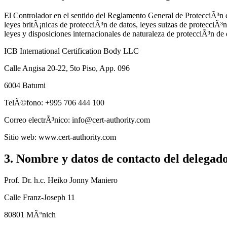
El Controlador en el sentido del Reglamento General de ProtecciÃ³n
leyes britÃ¡nicas de protecciÃ³n de datos, leyes suizas de protecci
leyes y disposiciones internacionales de naturaleza de protecciÃ³n de 
ICB International Certification Body LLC
Calle Angisa 20-22, 5to Piso, App. 096
6004 Batumi
TelÃ©fono: +995 706 444 100
Correo electrÃ³nico: info@cert-authority.com
Sitio web: www.cert-authority.com
3. Nombre y datos de contacto del delegado
Prof. Dr. h.c. Heiko Jonny Maniero
Calle Franz-Joseph 11
80801 MÃºnich