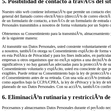
5. Posibilidad de contacto a travÃ©s del si
Nuestro sitio web contiene informaciÃ³n que permite un contacto el
general del llamado correo electrÃ³nico (direcciÃ³n de correo elect
de un formulario de contacto, a travÃ©s de un formulario de entrada 
Personales transmitidos a nosotros de forma voluntaria por un Sujeto 
Obtenemos su Consentimiento para la transmisiÃ³n, almacenamiento y 
de la siguiente manera:
Al transmitir sus Datos Personales, usted consiente voluntariamente el
a nosotros, tambiÃ©n otorga su Consentimiento explÃ­cito de forma vo
en esta PolÃ­tica de Privacidad y para los fines indicados, en particul
empresas u otros organismos que no estÃ¡n sujetos a una decisiÃ³n de a
significativos y no hay garantÃ­as adecuadas para la protecciÃ³n de
Consentimiento voluntario y explÃ­cito, usted era consciente de que 
exigibles. Puede retirar su Consentimiento bajo la ley de protecciÃ³n
el Consentimiento antes de su retirada. Con una sola acciÃ³n (entrad
como aquellos bajo la CCPA/CPRA, la ley de ePrivacy y la ley de telem
planeado de sus Datos Personales. Con su acciÃ³n, tambiÃ©n confirma
6. EliminaciÃ³n rutinaria y restricciÃ³n d
Procesamos y almacenamos Datos Personales durante el perÃ­odo necesar