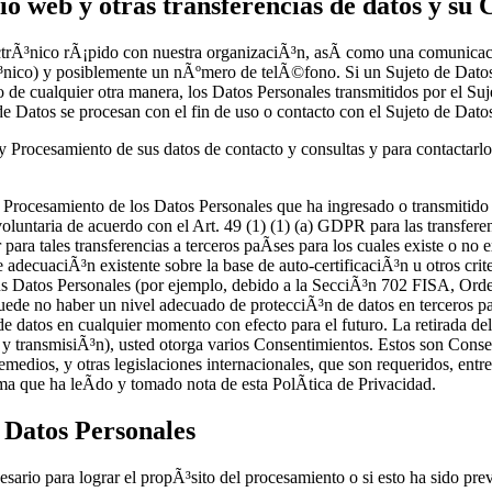
tio web y otras transferencias de datos y su
ectrÃ³nico rÃ¡pido con nuestra organizaciÃ³n, asÃ­ como una comunica
rÃ³nico) y posiblemente un nÃºmero de telÃ©fono. Si un Sujeto de Datos
o de cualquier otra manera, los Datos Personales transmitidos por el 
de Datos se procesan con el fin de uso o contacto con el Sujeto de Dato
Procesamiento de sus datos de contacto y consultas y para contactarlo 
 Procesamiento de los Datos Personales que ha ingresado o transmitido co
luntaria de acuerdo con el Art. 49 (1) (1) (a) GDPR para las transferen
ar para tales transferencias a terceros paÃ­ses para los cuales existe o 
decuaciÃ³n existente sobre la base de auto-certificaciÃ³n u otros crite
 sus Datos Personales (por ejemplo, debido a la SecciÃ³n 702 FISA, O
puede no haber un nivel adecuado de protecciÃ³n de datos en terceros p
 de datos en cualquier momento con efecto para el futuro. La retirada d
a y transmisiÃ³n), usted otorga varios Consentimientos. Estos son Cons
edios, y otras legislaciones internacionales, que son requeridos, entre
 que ha leÃ­do y tomado nota de esta PolÃ­tica de Privacidad.
e Datos Personales
io para lograr el propÃ³sito del procesamiento o si esto ha sido previs