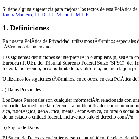
Si tiene alguna sugerencia para mejorar los textos de esta PolÃ­tica 
Jonny Maniero, LL.B., LL.M. mult., M.L.E.
.
1. Definiciones
En nuestra PolÃ­tica de Privacidad, utilizamos tÃ©rminos especiales d
tÃ©rminos de antemano.
Las siguientes definiciones se interpretarÃ¡n o ampliarÃ¡n, segÃºn c
Europea (TJUE), del Tribunal Supremo Federal Suizo (SFSC), del Tri
federal, incluyendo, pero no limitado a, California, incluida la juris
Utilizamos los siguientes tÃ©rminos, entre otros, en esta PolÃ­tica de
a) Datos Personales
Los Datos Personales son cualquier informaciÃ³n relacionada con una pe
en particular mediante la referencia a un identificador como un nombr
sica, fisiolÃ³gica, genÃ©tica, mental, econÃ³mica, cultural o social d
de un estado o entidad federal, incluyendo bajo el derecho comÃºn.
b) Sujeto de Datos
El Sujeto de Datos es cualquier persona natural identificada o identi