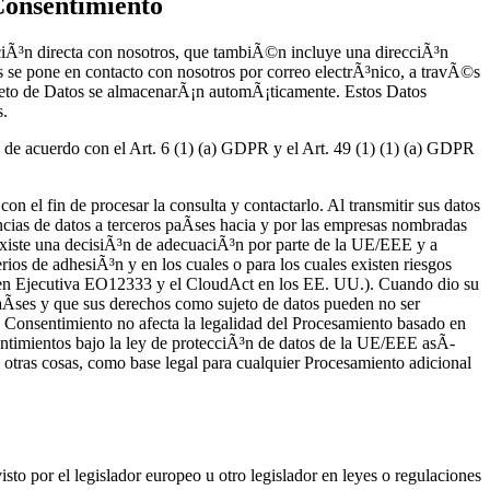
 Consentimiento
ciÃ³n directa con nosotros, que tambiÃ©n incluye una direcciÃ³n
 se pone en contacto con nosotros por correo electrÃ³nico, a travÃ©s
Sujeto de Datos se almacenarÃ¡n automÃ¡ticamente. Estos Datos
s.
de acuerdo con el Art. 6 (1) (a) GDPR y el Art. 49 (1) (1) (a) GDPR
n el fin de procesar la consulta y contactarlo. Al transmitir sus datos
cias de datos a terceros paÃ­ses hacia y por las empresas nombradas
no existe una decisiÃ³n de adecuaciÃ³n por parte de la UE/EEE y a
rios de adhesiÃ³n y en los cuales o para los cuales existen riesgos
rden Ejecutiva EO12333 y el CloudAct en los EE. UU.). Cuando dio su
aÃ­ses y que sus derechos como sujeto de datos pueden no ser
el Consentimiento no afecta la legalidad del Procesamiento basado en
entimientos bajo la ley de protecciÃ³n de datos de la UE/EEE asÃ­
 otras cosas, como base legal para cualquier Procesamiento adicional
to por el legislador europeo u otro legislador en leyes o regulaciones