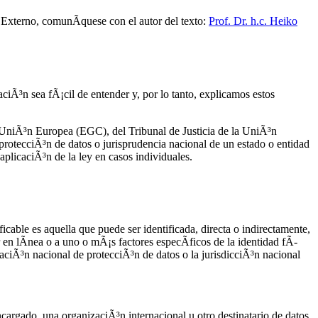
s Externo, comunÃ­quese con el autor del texto:
Prof. Dr. h.c. Heiko
ciÃ³n sea fÃ¡cil de entender y, por lo tanto, explicamos estos
a UniÃ³n Europea (EGC), del Tribunal de Justicia de la UniÃ³n
otecciÃ³n de datos o jurisprudencia nacional de un estado o entidad
aplicaciÃ³n de la ley en casos individuales.
cable es aquella que puede ser identificada, directa o indirectamente,
 en lÃ­nea o a uno o mÃ¡s factores especÃ­ficos de la identidad fÃ­
laciÃ³n nacional de protecciÃ³n de datos o la jurisdicciÃ³n nacional
cargado, una organizaciÃ³n internacional u otro destinatario de datos,