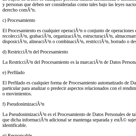
y personas que deben ser consideradas como tales bajo las leyes nacio
derecho comÃºn.
c) Procesamiento
El Procesamiento es cualquier operaciÃ³n o conjunto de operaciones q
recolecciÃ³n, grabaciÃ³n, organizaciÃ³n, estructuraciÃ³n, almacenami
disposiciÃ³n, alineaciÃ³n o combinaciÃ³n, restricciÃ³n, borrado o de
d) RestricciÃ³n del Procesamiento
La RestricciÃ³n del Procesamiento es la marcaciÃ³n de Datos Personal
e) Perfilado
El Perfilado es cualquier forma de Procesamiento automatizado de Dat
particular para analizar o predecir aspectos relacionados con el rendi
o movimientos.
f) PseudonimizaciÃ³n
La PseudonimizaciÃ³n es el Procesamiento de Datos Personales de tal 
que dicha informaciÃ³n adicional se mantenga separada y estÃ© sujeta
identificable.
g) Responsable