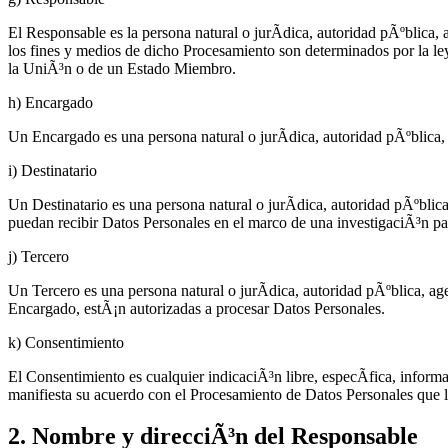
El Responsable es la persona natural o jurÃ­dica, autoridad pÃºblica
los fines y medios de dicho Procesamiento son determinados por la le
la UniÃ³n o de un Estado Miembro.
h) Encargado
Un Encargado es una persona natural o jurÃ­dica, autoridad pÃºblica
i) Destinatario
Un Destinatario es una persona natural o jurÃ­dica, autoridad pÃºblic
puedan recibir Datos Personales en el marco de una investigaciÃ³n pa
j) Tercero
Un Tercero es una persona natural o jurÃ­dica, autoridad pÃºblica, ag
Encargado, estÃ¡n autorizadas a procesar Datos Personales.
k) Consentimiento
El Consentimiento es cualquier indicaciÃ³n libre, especÃ­fica, inform
manifiesta su acuerdo con el Procesamiento de Datos Personales que l
2. Nombre y direcciÃ³n del Responsable