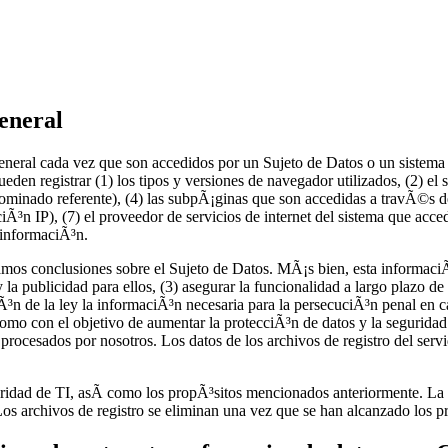
general
general cada vez que son accedidos por un Sujeto de Datos o un sistema
pueden registrar (1) los tipos y versiones de navegador utilizados, (2) el 
ominado referente), (4) las subpÃ¡ginas que son accedidas a travÃ©s de
ciÃ³n IP), (7) el proveedor de servicios de internet del sistema que acce
 informaciÃ³n.
amos conclusiones sobre el Sujeto de Datos. MÃ¡s bien, esta informaciÃ
y la publicidad para ellos, (3) asegurar la funcionalidad a largo plazo d
ciÃ³n de la ley la informaciÃ³n necesaria para la persecuciÃ³n penal en 
mo con el objetivo de aumentar la protecciÃ³n de datos y la seguridad 
procesados por nosotros. Los datos de los archivos de registro del ser
guridad de TI, asÃ­ como los propÃ³sitos mencionados anteriormente. La 
os archivos de registro se eliminan una vez que se han alcanzado los p