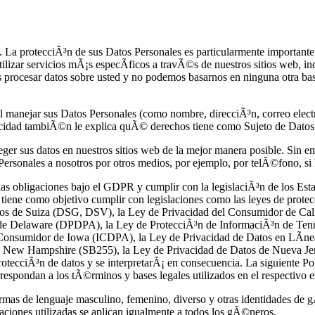
a protecciÃ³n de sus Datos Personales es particularmente importante p
ilizar servicios mÃ¡s especÃ­ficos a travÃ©s de nuestros sitios web, inc
 procesar datos sobre usted y no podemos basarnos en ninguna otra bas
al manejar sus Datos Personales (como nombre, direcciÃ³n, correo elec
acidad tambiÃ©n le explica quÃ© derechos tiene como Sujeto de Datos
r sus datos en nuestros sitios web de la mejor manera posible. Sin emb
ersonales a nosotros por otros medios, por ejemplo, por telÃ©fono, si l
n las obligaciones bajo el GDPR y cumplir con la legislaciÃ³n de los 
iene como objetivo cumplir con legislaciones como las leyes de prot
atos de Suiza (DSG, DSV), la Ley de Privacidad del Consumidor de Ca
s de Delaware (DPDPA), la Ley de ProtecciÃ³n de InformaciÃ³n de Ten
 Consumidor de Iowa (ICDPA), la Ley de Privacidad de Datos en LÃ­n
 New Hampshire (SB255), la Ley de Privacidad de Datos de Nueva Jer
otecciÃ³n de datos y se interpretarÃ¡ en consecuencia. La siguiente Pol
respondan a los tÃ©rminos y bases legales utilizados en el respectivo e
ormas de lenguaje masculino, femenino, diverso y otras identidades de g
aciones utilizadas se aplican igualmente a todos los gÃ©neros.