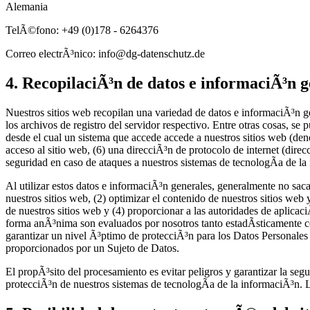
Alemania
TelÃ©fono: +49 (0)178 - 6264376
Correo electrÃ³nico: info@dg-datenschutz.de
4. RecopilaciÃ³n de datos e informaciÃ³n 
Nuestros sitios web recopilan una variedad de datos e informaciÃ³n 
los archivos de registro del servidor respectivo. Entre otras cosas, se 
desde el cual un sistema que accede accede a nuestros sitios web (den
acceso al sitio web, (6) una direcciÃ³n de protocolo de internet (direc
seguridad en caso de ataques a nuestros sistemas de tecnologÃ­a de la
Al utilizar estos datos e informaciÃ³n generales, generalmente no sac
nuestros sitios web, (2) optimizar el contenido de nuestros sitios web 
de nuestros sitios web y (4) proporcionar a las autoridades de aplica
forma anÃ³nima son evaluados por nosotros tanto estadÃ­sticamente co
garantizar un nivel Ã³ptimo de protecciÃ³n para los Datos Personales 
proporcionados por un Sujeto de Datos.
El propÃ³sito del procesamiento es evitar peligros y garantizar la se
protecciÃ³n de nuestros sistemas de tecnologÃ­a de la informaciÃ³n. L