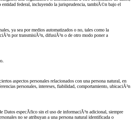
o entidad federal, incluyendo la jurisprudencia, tambiÃ©n bajo el
nales, ya sea por medios automatizados o no, tales como la
aciÃ³n por transmisiÃ³n, difusiÃ³n o de otro modo poner a
o.
iertos aspectos personales relacionados con una persona natural, en
ferencias personales, intereses, fiabilidad, comportamiento, ubicaciÃ³n
e Datos especÃ­fico sin el uso de informaciÃ³n adicional, siempre
sonales no se atribuyan a una persona natural identificada o