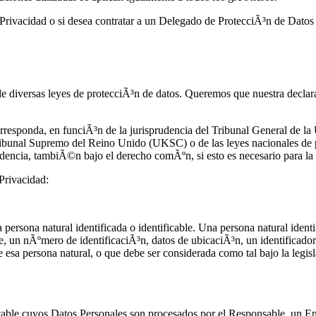
de Privacidad o si desea contratar a un Delegado de ProtecciÃ³n de Dato
e diversas leyes de protecciÃ³n de datos. Queremos que nuestra declara
orresponda, en funciÃ³n de la jurisprudencia del Tribunal General de l
bunal Supremo del Reino Unido (UKSC) o de las leyes nacionales de pr
prudencia, tambiÃ©n bajo el derecho comÃºn, si esto es necesario para la 
 Privacidad:
rsona natural identificada o identificable. Una persona natural identifi
e, un nÃºmero de identificaciÃ³n, datos de ubicaciÃ³n, un identificador
e esa persona natural, o que debe ser considerada como tal bajo la legis
ficable cuyos Datos Personales son procesados por el Responsable, un En