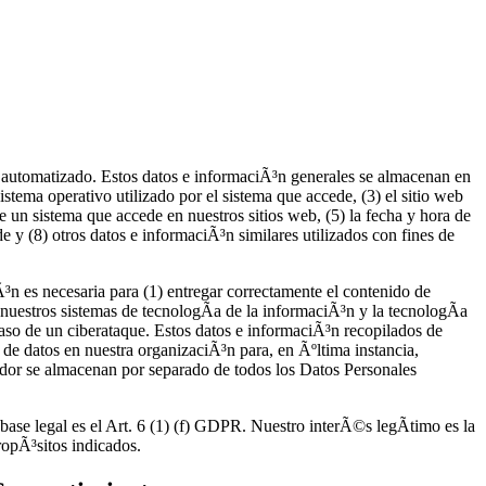
 automatizado. Estos datos e informaciÃ³n generales se almacenan en
sistema operativo utilizado por el sistema que accede, (3) el sitio web
 un sistema que accede en nuestros sitios web, (5) la fecha y hora de
de y (8) otros datos e informaciÃ³n similares utilizados con fines de
³n es necesaria para (1) entregar correctamente el contenido de
e nuestros sistemas de tecnologÃ­a de la informaciÃ³n y la tecnologÃ­a
caso de un ciberataque. Estos datos e informaciÃ³n recopilados de
de datos en nuestra organizaciÃ³n para, en Ãºltima instancia,
vidor se almacenan por separado de todos los Datos Personales
base legal es el Art. 6 (1) (f) GDPR. Nuestro interÃ©s legÃ­timo es la
ropÃ³sitos indicados.