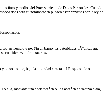
ina los fines y medios del Procesamiento de Datos Personales. Cuando
especÃ­ficos para su nominaciÃ³n pueden estar previstos por la ley de
l Responsable.
ya sea un Tercero o no. Sin embargo, las autoridades pÃºblicas que
se considerarÃ¡n destinatarios.
 y personas que, bajo la autoridad directa del Responsable o
©l o ella, mediante una declaraciÃ³n o una acciÃ³n afirmativa clara,