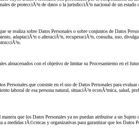
nales de protecciÃ³n de datos o la jurisdicciÃ³n nacional de un estado 
ue se realiza sobre Datos Personales o sobre conjuntos de Datos Perso
ento, adaptaciÃ³n o alteraciÃ³n, recuperaciÃ³n, consulta, uso, divulg
strucciÃ³n.
es almacenados con el objetivo de limitar su Procesamiento en el futur
os Personales que consiste en el uso de Datos Personales para evaluar c
miento laboral de esa persona natural, situaciÃ³n econÃ³mica, salud, pre
manera que los Datos Personales ya no puedan atribuirse a un Sujeto d
 a medidas tÃ©cnicas y organizativas para garantizar que los Datos Per