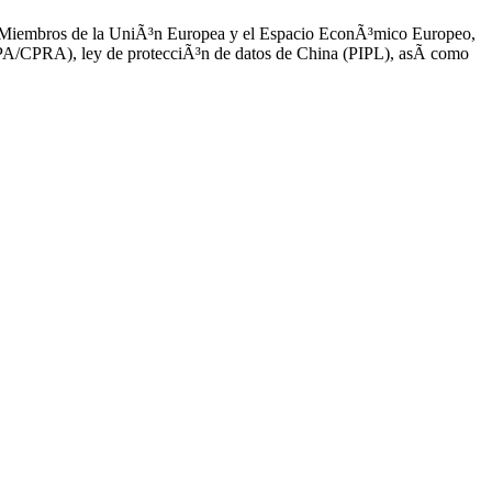
dos Miembros de la UniÃ³n Europea y el Espacio EconÃ³mico Europeo,
CCPA/CPRA), ley de protecciÃ³n de datos de China (PIPL), asÃ­ como