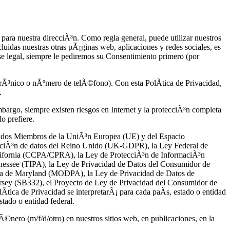
ara nuestra direcciÃ³n. Como regla general, puede utilizar nuestros
luidas nuestras otras pÃ¡ginas web, aplicaciones y redes sociales, es
e legal, siempre le pediremos su Consentimiento primero (por
trÃ³nico o nÃºmero de telÃ©fono). Con esta PolÃ­tica de Privacidad,
.
argo, siempre existen riesgos en Internet y la protecciÃ³n completa
o prefiere.
Estados Miembros de la UniÃ³n Europea (UE) y del Espacio
ecciÃ³n de datos del Reino Unido (UK-GDPR), la Ley Federal de
lifornia (CCPA/CPRA), la Ley de ProtecciÃ³n de InformaciÃ³n
nessee (TIPA), la Ley de Privacidad de Datos del Consumidor de
ea de Maryland (MODPA), la Ley de Privacidad de Datos de
sey (SB332), el Proyecto de Ley de Privacidad del Consumidor de
Ã­tica de Privacidad se interpretarÃ¡ para cada paÃ­s, estado o entidad
stado o entidad federal.
Ã©nero (m/f/d/otro) en nuestros sitios web, en publicaciones, en la