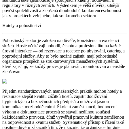
standardů také zjednodušuje spolupráci s klienty, dodavateli a
regulátory v různých zemích. Výsledkem je větší důvěra, silnější
pověst spolehlivosti a zlepšená dlouhodobá konkurenceschopnost
jak v projektech veřejného, tak soukromého sektoru.
Hotely a pohostinství
Pohostinský sektor je založen na důvěře, konzistenci a excelenci
služeb. Hosté očekávají pohodlí, čistotu a profesionalitu na každé
úrovni interakce — od rezervace a recepce po ubytování, catering a
poprodejní služby. Aby to bylo možné zajistit, mají pohostinské
organizace prospěch ze strukturovaných manažerských systémů,
které zajišťují, že každý proces je plánován, monitorován a neustále
zlepšován.
Přijetím standardizovaných manažerských praktik mohou hotely a
restaurace zlepšit kvalitu zážitků hostů, zajistit dodržování
hygienických a bezpečnostních předpisů a udržovat jasnou
komunikaci mezi odděleními. Školení zaměstnanců, hodnocení
výkonu a dokumentace procesů se stávají nedílnou součástí
každodenního provozu, čímž vytvářejí pracovní kulturu zaměřenou
na odpovědnost a kvalitu služeb. Systematický přístup k řízení také
posiluje důvěru zákazníků tím, že ukazuje, že organizace funguje