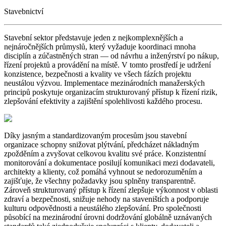
Stavebnictví
Stavební sektor představuje jeden z nejkomplexnějších a
nejnáročnějších průmyslů, který vyžaduje koordinaci mnoha
disciplín a zúčastněných stran — od návrhu a inženýrství po nákup,
řízení projektů a provádění na místě. V tomto prostředí je udržení
konzistence, bezpečnosti a kvality ve všech fázích projektu
neustálou výzvou. Implementace mezinárodních manažerských
principů poskytuje organizacím strukturovaný přístup k řízení rizik,
zlepšování efektivity a zajištění spolehlivosti každého procesu.
Díky jasným a standardizovaným procesům jsou stavební
organizace schopny snižovat plýtvání, předcházet nákladným
zpožděním a zvyšovat celkovou kvalitu své práce. Konzistentní
monitorování a dokumentace posilují komunikaci mezi dodavateli,
architekty a klienty, což pomáhá vyhnout se nedorozuměním a
zajišťuje, že všechny požadavky jsou splněny transparentně.
Zároveň strukturovaný přístup k řízení zlepšuje výkonnost v oblasti
zdraví a bezpečnosti, snižuje nehody na staveništích a podporuje
kulturu odpovědnosti a neustálého zlepšování. Pro společnosti
působící na mezinárodní úrovni dodržování globálně uznávaných