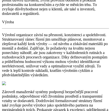
posílit důvěru uživatelů, zvýšit provozní odolnost a prokázat
profesionalitu na konkurenčním a rychle se měnícím trhu. To
zvyšuje důvěryhodnost nejen u klientů, ale také u investorů,
dodavatelů a regulátorů.
Výroba
Výrobní organizace závisí na přesnosti, konzistenci a spolehlivosti.
Strukturovaný rámec řízení jim umožňuje plánovat, monitorovat a
zlepšovat každý krok výroby — od návrhu a získávání materiálů po
montáž a dodání. Zajišťuje, že požadavky na kvalitu nejsou
ponechány náhodě, ale jsou zakotveny v každodenních rutinách a
rozhodovacích procesech organizace. Díky definovaným postupům
a průběžnému hodnocení výkonu mohou výrobci identifikovat
neefektivnosti, snižovat vady a optimalizovat využití zdrojů. To
vede k lepší kontrole nákladů, kratším výrobním cyklům a
předvídatelnějším výsledkům.
Zároveň manažerské systémy podporují bezpečnější pracovní
podmínky, odpovědnost vůči životnímu prostředí a transparentní
vztahy se dodavateli. Dodržování formalizované struktury řízení
také zvyšuje pověst výrobce jako spolehlivého partnera na
mezinárodních trzích. Prokazuje závazek k excelenci, udržitelnosti a