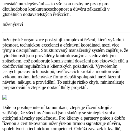
neustálému zlepšování — to vše jsou nezbytné prvky pro
dlouhodobou konkurenceschopnost a důvěru zákazníků v
globálních dodavatelských řetězcích.
Inženýrství
Inženýrské organizace poskytují komplexní řešení, která vyžadují
přesnost, technickou excelenci a efektivní koordinaci mezi více
týmy a disciplínami. Strukturovaný manažerský systém zajišťuje, že
tyto činnosti jsou prováděny kontrolovaným a sledovatelným
způsobem, což podporuje konzistentní dosažení projektových cílů a
dodržování regulačních a klientských požadavků. Vytvořením
jasných pracovních postupů, ověřovacích kroků a monitorování
výkonu mohou inženýrské firmy zlepšit spolupráci mezi fázemi
návrhu, nákupu a provádění. To snižuje riziko chyb, minimalizuje
přepracování a zlepšuje dodací lhůty projektů.
Dále to posiluje interní komunikaci, zlepšuje řízení zdrojů a
zajišťuje, že všechny činnosti jsou sladěny se strategickými a
etickými závazky společnosti. Pro klienty a partnery práce s dobře
řízenou a certifikovanou inženýrskou firmou signalizuje důvěru,
spolehlivost a technickou kompetenci. Odráží závazek k kvalitě,