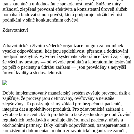
transparentně a upřednostňuje spokojenost hostů. Snížené míry
stížností, zlepšená provozní efektivita a konzistentní úroveň služeb
pomáhají budovat silnou pověst, která podporuje udržitelný růst
podnikání v silně konkurenčním odvětví.
Zdravotnictví
Zdravotnické a životní vědecké organizace fungují za podmínek
vysoké odpovědnosti, kde jsou spolehlivost, přesnost a dodržování
předpisů nezbytné. Vytvoření systematického rámce řízení zajišťuje,
že všechny postupy — od vývoje produktů a laboratorního testování
po péči o pacienty a údržbu zařízení — jsou prováděny s nejvyšší
úrovní kvality a sledovatelnosti.
Dobře implementovaný manažerský systém zvyšuje prevenci rizik a
zajišťuje, že procesy jsou definovány, ověřovány a neustále
zlepšovány. To poskytuje silný základ pro bezpečnost pacientů,
integritu dat a spolehlivost produktů. Pro zdravotnická zařízení a
výrobce farmaceutických produktů to také zjednodušuje dodržování
regulačních požadavků a posiluje důvěru mezi pacienty, úřady a
obchodními partnery. Díky kultuře odpovědnosti, transparentnosti a
konzistentní dokumentaci mohou zdravotnické organizace zaručit,