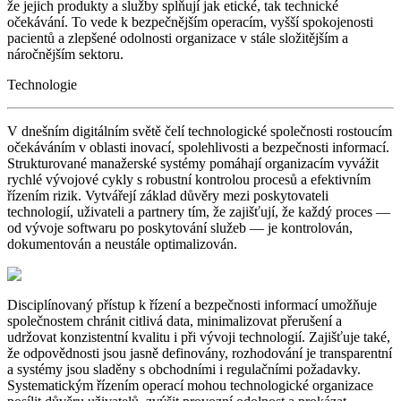
že jejich produkty a služby splňují jak etické, tak technické
očekávání. To vede k bezpečnějším operacím, vyšší spokojenosti
pacientů a zlepšené odolnosti organizace v stále složitějším a
náročnějším sektoru.
Technologie
V dnešním digitálním světě čelí technologické společnosti rostoucím
očekáváním v oblasti inovací, spolehlivosti a bezpečnosti informací.
Strukturované manažerské systémy pomáhají organizacím vyvážit
rychlé vývojové cykly s robustní kontrolou procesů a efektivním
řízením rizik. Vytvářejí základ důvěry mezi poskytovateli
technologií, uživateli a partnery tím, že zajišťují, že každý proces —
od vývoje softwaru po poskytování služeb — je kontrolován,
dokumentován a neustále optimalizován.
Disciplínovaný přístup k řízení a bezpečnosti informací umožňuje
společnostem chránit citlivá data, minimalizovat přerušení a
udržovat konzistentní kvalitu i při vývoji technologií. Zajišťuje také,
že odpovědnosti jsou jasně definovány, rozhodování je transparentní
a systémy jsou sladěny s obchodními i regulačními požadavky.
Systematickým řízením operací mohou technologické organizace