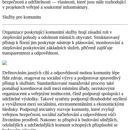
bezpečnosti a udržitelnosti — vlastnosti, které jsou stále rozhodující
v projektech veřejné a soukromé infrastruktury.
Služby pro komunitu
Organizace poskytující komunitní služby hrají zásadní roli v
zlepšování pohody a odolnosti místních obyvatel. Strukturovaný
přístup k řízení jim poskytuje nástroje k plánování, monitorování a
zlepšování poskytování základních služeb, přičemž zajišťuje
transparentnost a odpovědnost.
Definováním jasných cílů a odpovědností mohou komunity lépe
řídit zdroje, reagovat na sociální výzvy a podporovat spravedlivý
přístup k službám. Standardizované manažerské procesy také
pomáhají koordinovat úsilí mezi místními úřady, neziskovými
organizacemi a veřejnými institucemi, čímž podporují spolupráci a
udržitelné výsledky. Takové systémy podporují dlouhodobé myšlení
a vyváženost mezi sociálními, environmentálními a ekonomickými
hledisky. Podporují iniciativy rozvoje komunity, které zvyšují
veřejnou bezpečnost, sociální začleňování a odpovědnost vůči
životnímu prostředí. Nakonec to přispívá k budování silnějších,
odolnějších a udržitelnějších komunit schopných přizpůsobit se