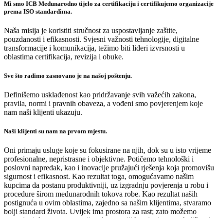
Mi smo ICB Međunarodno tijelo za certifikaciju i certifikujemo organizacije
prema ISO standardima.
Naša misija je koristiti stručnost za uspostavljanje zaštite,
pouzdanosti i efikasnosti. Svjesni važnosti tehnologije, digitalne
transformacije i komunikacija, težimo biti lideri izvrsnosti u
oblastima certifikacija, revizija i obuke.
Sve što radimo zasnovano je na našoj poštenju.
Definišemo usklađenost kao pridržavanje svih važećih zakona,
pravila, normi i pravnih obaveza, a vođeni smo povjerenjem koje
nam naši klijenti ukazuju.
Naši klijenti su nam na prvom mjestu.
Oni primaju usluge koje su fokusirane na njih, dok su u isto vrijeme
profesionalne, nepristrasne i objektivne. Potičemo tehnološki i
poslovni napredak, kao i inovacije pružajući rješenja koja promovišu
sigurnost i efikasnost. Kao rezultat toga, omogućavamo našim
kupcima da postanu produktivniji, uz izgradnju povjerenja u robu i
procedure širom međunarodnih tokova robe. Kao rezultat naših
postignuća u ovim oblastima, zajedno sa našim klijentima, stvaramo
bolji standard života. Uvijek ima prostora za rast; zato možemo