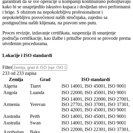
garantirati da se sve operacije u kompaniji kontinuirano poboljšavaju
kako bi se unaprijedilo iskustvo kupaca i dosljedan nivo performansi
i brige. S obzirom na nepokolebljivu profesionalnost i
nepokolebljivu posvećenost naših stručnjaka, zajedno sa
postignućima naših klijenata, na pravom smo putu.
Proces revizije, izdavanje certifikata, suspenzija ili smanjenje
područja certifikacije,
kao i
žalbe i pritužbe
procesi se provode prema
utvrđenim procedurama.
Lokacije i ISO standardi
Filter
233 od 233 zapisa
Zemlja
Grad
ISO standardi
Algeria
Tiaret
ISO 14001, ISO 45001, ISO 9001
Angola
Luanda
ISO 22000, ISO 45001, ISO 9001
ISO 14001, ISO 22000, ISO 27001,
Armenia
Yerevan
ISO 27701, ISO 37001, ISO 37301,
ISO 42001, ISO 45001, ISO 9001
Australia
Perth
ISO 14001, ISO 45001, ISO 9001
Australia
Swan
ISO 14001, ISO 45001, ISO 9001
ISO 22000, ISO 22301, ISO 37301,
Azerbaijan
Baku