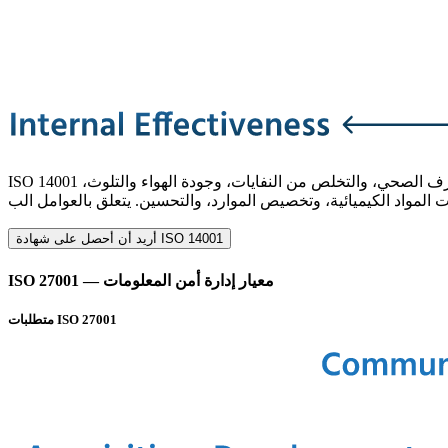
ISO 14001 هو معيار نظام إدارة البيئة المعروف عالميًا. يوفر نهجًا مفيدًا لمراقبة الالتزامات البيئية داخل منظمة. تشمل الأمثلة قضايا المياه والصرف الصحي، والتخلص من النفايات، وجودة الهواء والتلوث،
أريد أن أحصل على شهادة ISO 14001
ISO 27001 — معيار إدارة أمن المعلومات
متطلبات ISO 27001