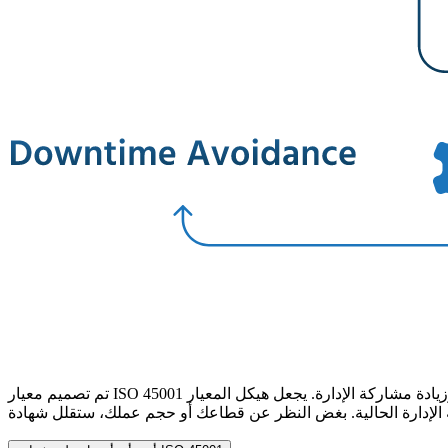
تم تصميم معيار ISO 45001 لإدارة الصحة والسلامة المهنية لتقليل مخاطر الإصابات والأمراض في مكان العمل. يركز الإرشاد على سلامة الموظفين بشكل استباقي وزيادة مشاركة الإدارة. يجعل هيكل المعيار