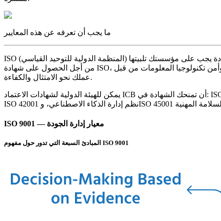
ما يجب أن تعرفه عن هذه المعايير
ISO (المنظمة الدولية للتوحيد القياسي) هي منظمة دولية تضم هيئات المعايير الوطنية من أكثر من 160 دولة وقد وضعت معايير مختلفة لمجموعة من الصناعات. هناك شروط محددة يجب على مؤسستك تلبيتها
من أجل الحصول على شهادة ISO، سواء في الإدارة أو الإنتاج أو التجارة أو التصنيع. تم تطوير معايير إدارة الجودة والبيئة والصحة والسلامة والطاقة وسلامة الغذاء وأمن تكنولوجيا المعلومات من قبل ISO لتوجيه
عملك نحو الامتثال والكفاءة.
يمكن للهيئة الدولية لشهادات الاعتماد ICB أن تمنحك الشهادة في: ISO 9001 نظم إدارة الجودة، ISO 14001 نظم إدارة البيئة، ISO 27001 نظم إدارة أمن المعلومات، ISO 27701 نظم إدارة معلومات الخصوصية،
ISO 9001 — معيار إدارة الجودة
المبادئ السبعة التي تدور حول مفهوم ISO 9001