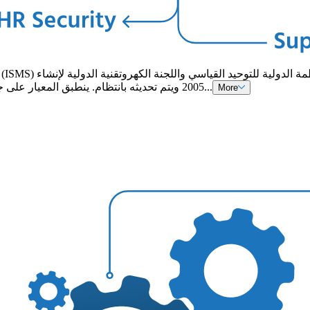
2005 ويتم تحديثه بانتظام. ينطبق المعيار على جميع الأعمال، بغض النظر عن الحجم أو النوع أو القطاع. يمكن نصح ك...
More