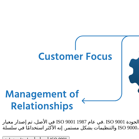
في الأصل، تم إصدار معيار ISO 9001 في عام 1987. ISO 9001 هو معيار عالمي يحدد المتطلبات لنظام إدارة الجودة (QMS) ويستخدمه الشركات لإظهار أنها تستطيع تقديم منتجات وخدمات تلبي معايير العملاء