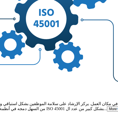
من السهل دمجه في أنظمة الإدارة الحالية. بغض النظر عن قطاعك أو حجم عملك، ستقلل شهادة ISO 45001 بشكل كبير من عدد ال...
More