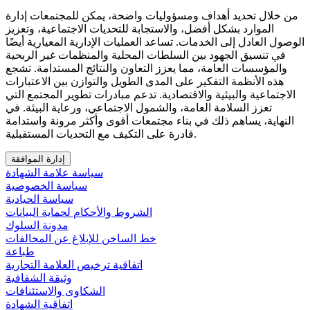
من خلال تحديد أهداف ومسؤوليات واضحة، يمكن للمجتمعات إدارة
الموارد بشكل أفضل، والاستجابة للتحديات الاجتماعية، وتعزيز
الوصول العادل إلى الخدمات. تساعد العمليات الإدارية المعيارية أيضًا
في تنسيق الجهود بين السلطات المحلية والمنظمات غير الربحية
والمؤسسات العامة، مما يعزز التعاون والنتائج المستدامة. تشجع
هذه الأنظمة التفكير على المدى الطويل والتوازن بين الاعتبارات
الاجتماعية والبيئية والاقتصادية. تدعم مبادرات تطوير المجتمع التي
تعزز السلامة العامة، والشمول الاجتماعي، ورعاية البيئة. في
النهاية، يساهم ذلك في بناء مجتمعات أقوى وأكثر مرونة واستدامة
قادرة على التكيف مع التحديات المستقبلية.
إدارة الموافقة
سياسة علامة الشهادة
سياسة الخصوصية
سياسة الحيادية
الشروط والأحكام لحماية البيانات
مدونة السلوك
خط الساخن للإبلاغ عن المخالفات
طباعة
اتفاقية ترخيص العلامة التجارية
وثيقة الشفافية
الشكاوى والاستئنافات
اتفاقية الشهادة