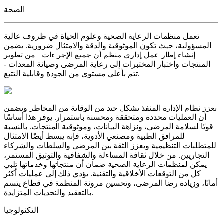
الصحة
تعمل منظمات الرعاية الصحية وعلوم الحياة في ظروف عالية
المسؤولية، حيث تكون الموثوقية والدقة والامتثال ضرورية. يضمن
إنشاء إطار عمل إداري منظم أن جميع الإجراءات - من تطوير
المنتجات واختبار المختبرات إلى رعاية المرضى وصيانة المعدات -
تتم بأعلى مستوى من الجودة وقابلية التتبع.
يعزز نظام الإدارة المنفذ بشكل جيد من الوقاية من المخاطر ويضمن
أن العمليات محددة ومتحققة ومحسنة باستمرار. يوفر هذا أساسًا
قويًا لسلامة المرضى، ونزاهة البيانات، وموثوقية المنتجات. بالنسبة
للمرافق الطبية ومصنعي الأدوية، فإنه يبسط أيضًا الامتثال
للمتطلبات التنظيمية ويعزز الثقة بين المرضى والسلطات والشركاء
التجاريين. من خلال ثقافة المساءلة والشفافية والتوثيق المستمر،
يمكن لمنظمات الرعاية الصحية ضمان أن منتجاتها وخدماتها تلبي
كل من التوقعات الأخلاقية والتقنية. يؤدي ذلك إلى عمليات أكثر
أمانًا، وزيادة رضا المرضى، وتحسين مرونة المنظمة في قطاع يتسم
بالتعقيد والتحديات المتزايدة.
التكنولوجيا