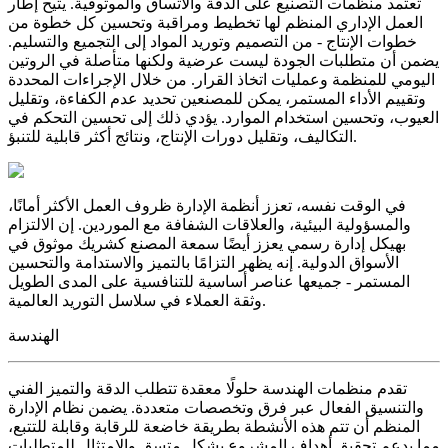
تعتمد منظمات التصنيع على الدقة والاتساق والموثوقية. يتيح إطار
العمل الإداري المنظم لها تخطيط ومراقبة وتحسين كل خطوة من
خطوات الإنتاج - من التصميم وتوريد المواد إلى التجميع والتسليم.
يضمن أن متطلبات الجودة ليست عرضية ولكنها متأصلة في الروتين
اليومي للمنظمة وعمليات اتخاذ القرار. من خلال الإجراءات المحددة
وتقييم الأداء المستمر، يمكن للمصنعين تحديد عدم الكفاءة، وتقليل
العيوب، وتحسين استخدام الموارد. يؤدي ذلك إلى تحسين التحكم في
التكاليف، وتقليل دورات الإنتاج، ونتائج أكثر قابلية للتنبؤ.
في الوقت نفسه، تعزز أنظمة الإدارة ظروف العمل الأكثر أمانًا،
والمسؤولية البيئية، والعلاقات الشفافة مع الموردين. إن الالتزام
بهيكل إدارة رسمي يعزز أيضًا سمعة المصنع كشريك موثوق في
الأسواق الدولية. إنه يظهر التزامًا بالتميز والاستدامة والتحسين
المستمر - جميعها عناصر أساسية للتنافسية على المدى الطويل
وثقة العملاء في سلاسل التوريد العالمية.
الهندسة
تقدم منظمات الهندسة حلولًا معقدة تتطلب الدقة والتميز الفني
والتنسيق الفعال عبر فرق وتخصصات متعددة. يضمن نظام الإدارة
المنظم أن تتم هذه الأنشطة بطريقة خاضعة للرقابة وقابلة للتتبع،
مما يدعم تحقيق أهداف المشروع بشكل متسق والامتثال للمتطلبات